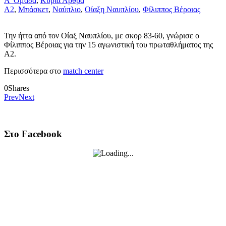
Α' Ομάδα
,
Κύρια Άρθρα
Α2
,
Μπάσκετ
,
Ναύπλιο
,
Οίαξη Ναυπλίου
,
Φίλιππος Βέροιας
Την ήττα από τον Οίαξ Ναυπλίου, με σκορ 83-60, γνώρισε ο
Φίλιππος Βέροιας για την 15 αγωνιστική του πρωταθλήματος της
Α2.
Περισσότερα στο
match center
0
Shares
Prev
Next
Στο Facebook