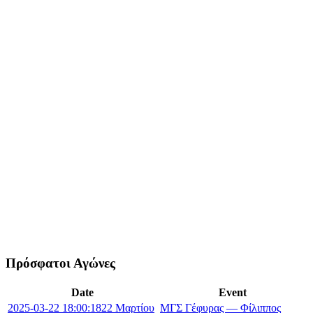
Πρόσφατοι Αγώνες
Date
Event
2025-03-22 18:00:18
22 Μαρτίου
ΜΓΣ Γέφυρας — Φίλιππος