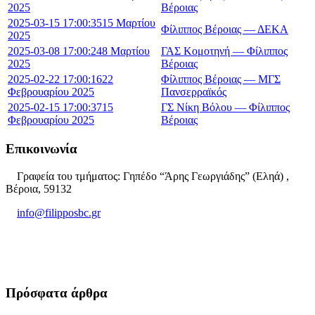
2025
Βέροιας
2025-03-15 17:00:35
15 Μαρτίου
Φίλιππος Βέροιας — ΔΕΚΑ
2025
2025-03-08 17:00:24
8 Μαρτίου
ΓΑΣ Κομοτηνή — Φίλιππος
2025
Βέροιας
2025-02-22 17:00:16
22
Φίλιππος Βέροιας — ΜΓΣ
Φεβρουαρίου 2025
Πανσερραϊκός
2025-02-15 17:00:37
15
ΓΣ Νίκη Βόλου — Φίλιππος
Φεβρουαρίου 2025
Βέροιας
Επικοινωνία
Γραφεία του τμήματος: Γηπέδο “Άρης Γεωργιάδης” (Εληά) ,
Βέροια, 59132
info@filipposbc.gr
6932335069
Πρόσφατα άρθρα