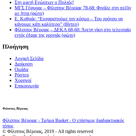
Στη μικτή Ενώσεων ο Πολιός!
ΜΓΣ Γέφυρας – Φίλιππος Βέροιας 78-68: Φινάλε στη σεζόν
με ήττα (φώτο)
Ε. Κοθράς: “Ευχαριστούμε τον κόσμο – Του χρόνου να
κάνουμε κάτι καλύτερο” (βίντεο)
Φίλιππος Βέροιας – ΔΕΚΑ 68-60: Άνετη νίκη στο τελευταίο
εντός έδρας της χρονιάς (φώτο)
Πλοήγηση
Αρχική Σελίδα
Διοίκηση
Ομάδα
Ρόστερ
Χορηγοί
Επικοινωνία
Φιλιππος Βέροιας
Φίλιππος Βέροιας - Τμήμα Basket - Ο επίσημος διαδιακτυακός
τόπος
© Φίλιππος Βέροιας, 2019 - All rights reserved