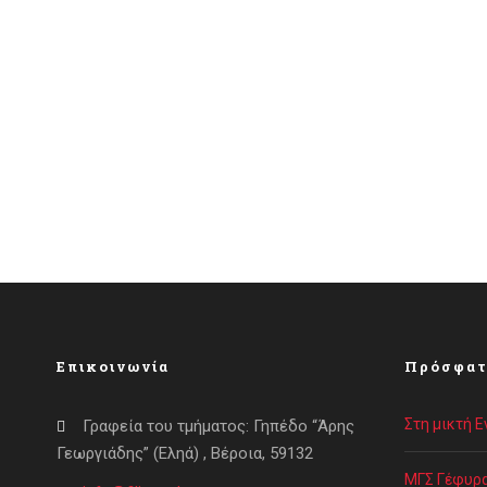
Επικοινωνία
Πρόσφατ
Στη μικτή 
Γραφεία του τμήματος: Γηπέδο “Άρης
Γεωργιάδης” (Εληά) , Βέροια, 59132
ΜΓΣ Γέφυρα