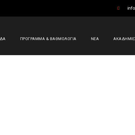
info
ΑΔΑ
ΠΡΟΓΡΑΜΜΑ & ΒΑΘΜΟΛΟΓΙΑ
ΝΕΑ
ΑΚΑΔΗΜΙΕ
) από Διαγόρα Δρ
ύρια Άρθρα
Α2
,
Διαγόρας Δρυοπιδέων
,
Μπάσκετ
,
Φίλιππος 