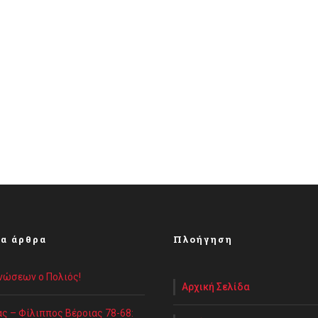
α άρθρα
Πλοήγηση
Ενώσεων ο Πολιός!
Αρχική Σελίδα
ς – Φίλιππος Βέροιας 78-68: