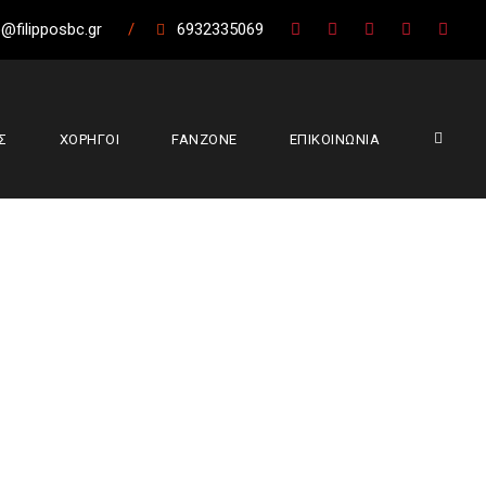
@filipposbc.gr
/
6932335069
Σ
ΧΟΡΗΓΟΙ
FANZONE
ΕΠΙΚΟΙΝΩΝΙΑ
υοπιδέων
Βέροιας