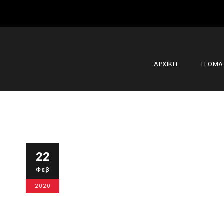
ΑΡΧΙΚΗ
Η ΟΜ
Ήττα (86-69
22
Φεβ
22 Φεβρουαρίου 2020
Α' Ομάδα
,
Κ
2020