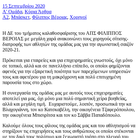
15 Σεπτεμβρίου 2020
Α' Ομάδα
,
Κύρια Άρθρα
Α2
,
Μπάσκετ
,
Φίλιππος Βέροιας
,
Χορηγοί
Η ΔΕ του τμήματος καλαθοσφαίρισης του ΑΠΣ ΦΙΛΙΠΠΟΣ
ΒΕΡΟΙΑΣ με μεγάλη χαρά ανακοινώνει τους χορηγούς σίτισης-
διατροφής των αθλητών της ομάδας μας για την αγωνιστική σαιζόν
2020-21.
Πρόκειται για εταιρείες και για επιχειρηματίες γνωστούς, όχι μόνο
σε τοπικό, αλλά και σε πανελλήνιο επίπεδο, οι οποίοι φημίζονται
αφενός για την εξαιρετική ποιότητα των παρεχόμενων υπηρεσιών
τους και αφετέρου για τη μακρόχρονη και πολύ επιτυχημένη
παρουσία τους στο χώρο.
Η συνεργασία της ομάδας μας με αυτούς τους επιχειρηματίες
αποτελεί για μας, όχι μόνο μια πολύ σημαντική χείρα βοηθείας,
αλλά και μεγάλη τιμή. Ευχαριστούμε, λοιπόν, προσωπικά την κα
Βλαχογιάννη, τον κο Κατσκαβέλη, την οικογένεια Τζαφερόπουλου,
την οικογένεια Μπισιρίτσα και τον κο Σάββα Παπαδόπουλο.
Καλούμε όλους τους φίλους της ομάδας μας και του αθλητισμού να
στηρίξουν τις επιχειρήσεις και τους ανθρώπους οι οποίοι στέκονται
με τον δικό τους πολύτιμο και ξεχωριστό τρόπο στο πλευρό του