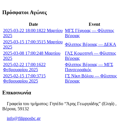
Πρόσφατοι Αγώνες
Date
Event
2025-03-22 18:00:18
22 Μαρτίου
ΜΓΣ Γέφυρας — Φίλιππος
2025
Βέροιας
2025-03-15 17:00:35
15 Μαρτίου
Φίλιππος Βέροιας — ΔΕΚΑ
2025
2025-03-08 17:00:24
8 Μαρτίου
ΓΑΣ Κομοτηνή — Φίλιππος
2025
Βέροιας
2025-02-22 17:00:16
22
Φίλιππος Βέροιας — ΜΓΣ
Φεβρουαρίου 2025
Πανσερραϊκός
2025-02-15 17:00:37
15
ΓΣ Νίκη Βόλου — Φίλιππος
Φεβρουαρίου 2025
Βέροιας
Επικοινωνία
Γραφεία του τμήματος: Γηπέδο “Άρης Γεωργιάδης” (Εληά) ,
Βέροια, 59132
info@filipposbc.gr