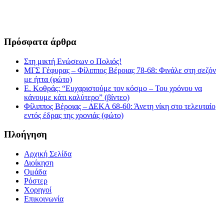
6932335069
Πρόσφατα άρθρα
Στη μικτή Ενώσεων ο Πολιός!
ΜΓΣ Γέφυρας – Φίλιππος Βέροιας 78-68: Φινάλε στη σεζόν
με ήττα (φώτο)
Ε. Κοθράς: “Ευχαριστούμε τον κόσμο – Του χρόνου να
κάνουμε κάτι καλύτερο” (βίντεο)
Φίλιππος Βέροιας – ΔΕΚΑ 68-60: Άνετη νίκη στο τελευταίο
εντός έδρας της χρονιάς (φώτο)
Πλοήγηση
Αρχική Σελίδα
Διοίκηση
Ομάδα
Ρόστερ
Χορηγοί
Επικοινωνία