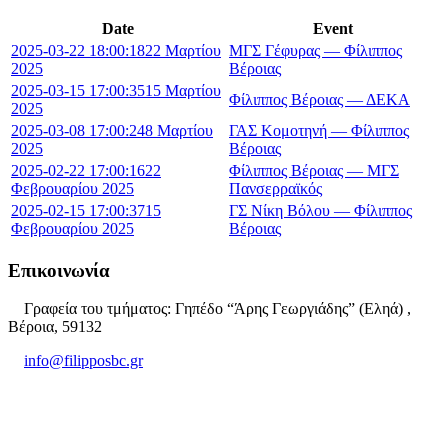
Date
Event
2025-03-22 18:00:18
22 Μαρτίου
ΜΓΣ Γέφυρας — Φίλιππος
2025
Βέροιας
2025-03-15 17:00:35
15 Μαρτίου
Φίλιππος Βέροιας — ΔΕΚΑ
2025
2025-03-08 17:00:24
8 Μαρτίου
ΓΑΣ Κομοτηνή — Φίλιππος
2025
Βέροιας
2025-02-22 17:00:16
22
Φίλιππος Βέροιας — ΜΓΣ
Φεβρουαρίου 2025
Πανσερραϊκός
2025-02-15 17:00:37
15
ΓΣ Νίκη Βόλου — Φίλιππος
Φεβρουαρίου 2025
Βέροιας
Επικοινωνία
Γραφεία του τμήματος: Γηπέδο “Άρης Γεωργιάδης” (Εληά) ,
Βέροια, 59132
info@filipposbc.gr
6932335069