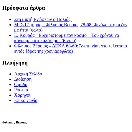
Πρόσφατα άρθρα
Στη μικτή Ενώσεων ο Πολιός!
ΜΓΣ Γέφυρας – Φίλιππος Βέροιας 78-68: Φινάλε στη σεζόν
με ήττα (φώτο)
Ε. Κοθράς: “Ευχαριστούμε τον κόσμο – Του χρόνου να
κάνουμε κάτι καλύτερο” (βίντεο)
Φίλιππος Βέροιας – ΔΕΚΑ 68-60: Άνετη νίκη στο τελευταίο
εντός έδρας της χρονιάς (φώτο)
Πλοήγηση
Αρχική Σελίδα
Διοίκηση
Ομάδα
Ρόστερ
Χορηγοί
Επικοινωνία
Φιλιππος Βέροιας