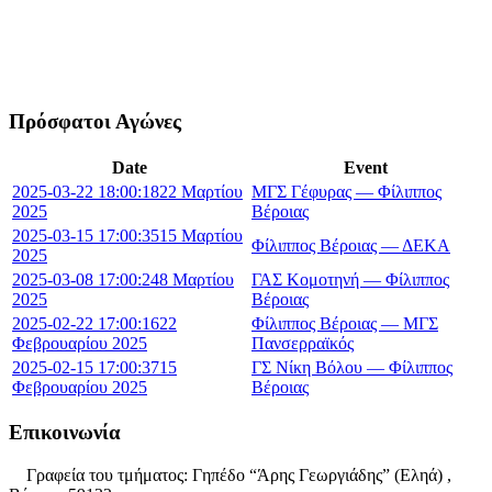
Πρόσφατοι Αγώνες
Date
Event
2025-03-22 18:00:18
22 Μαρτίου
ΜΓΣ Γέφυρας — Φίλιππος
2025
Βέροιας
2025-03-15 17:00:35
15 Μαρτίου
Φίλιππος Βέροιας — ΔΕΚΑ
2025
2025-03-08 17:00:24
8 Μαρτίου
ΓΑΣ Κομοτηνή — Φίλιππος
2025
Βέροιας
2025-02-22 17:00:16
22
Φίλιππος Βέροιας — ΜΓΣ
Φεβρουαρίου 2025
Πανσερραϊκός
2025-02-15 17:00:37
15
ΓΣ Νίκη Βόλου — Φίλιππος
Φεβρουαρίου 2025
Βέροιας
Επικοινωνία
Γραφεία του τμήματος: Γηπέδο “Άρης Γεωργιάδης” (Εληά) ,