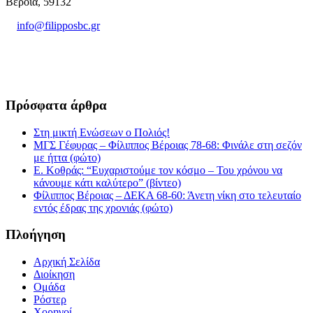
Βέροια, 59132
info@filipposbc.gr
6932335069
Πρόσφατα άρθρα
Στη μικτή Ενώσεων ο Πολιός!
ΜΓΣ Γέφυρας – Φίλιππος Βέροιας 78-68: Φινάλε στη σεζόν
με ήττα (φώτο)
Ε. Κοθράς: “Ευχαριστούμε τον κόσμο – Του χρόνου να
κάνουμε κάτι καλύτερο” (βίντεο)
Φίλιππος Βέροιας – ΔΕΚΑ 68-60: Άνετη νίκη στο τελευταίο
εντός έδρας της χρονιάς (φώτο)
Πλοήγηση
Αρχική Σελίδα
Διοίκηση
Ομάδα
Ρόστερ
Χορηγοί