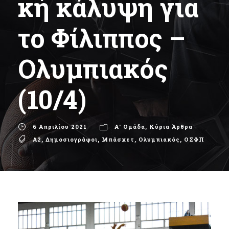
κή κάλυψη για
το Φίλιππος –
Ολυμπιακός
(10/4)
6 Απριλίου 2021
Α' Ομάδα
,
Κύρια Άρθρα
Α2
,
Δημοσιογράφοι
,
Μπάσκετ
,
Ολυμπιακός
,
ΟΣΦΠ