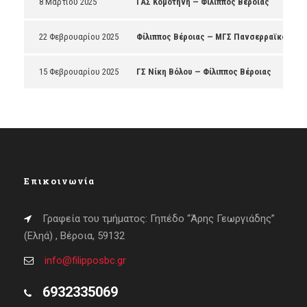
8 Μαρτίου 2025
ΓΑΣ Κομοτηνή — Φίλιππος Βέροιας
22 Φεβρουαρίου 2025
Φίλιππος Βέροιας — ΜΓΣ Πανσερραϊκός
15 Φεβρουαρίου 2025
ΓΣ Νίκη Βόλου — Φίλιππος Βέροιας
Επικοινωνία
Γραφεία του τμήματος: Γηπέδο “Άρης Γεωργιάδης”
(Εληά) , Βέροια, 59132
info@filipposbc.gr
6932335069