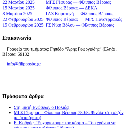
22 Μαρτίου 2025
ΜΓΣ Γέφυρας — Φίλιππος Βέροιας
15 Μαρτίου 2025
Φίλιππος Βέροιας — ΔΕΚΑ
8 Μαρτίου 2025
ΓΑΣ Κομοτηνή — Φίλιππος Βέροιας
22 Φεβρουαρίου 2025
Φίλιππος Βέροιας — ΜΓΣ Πανσερραϊκός
15 Φεβρουαρίου 2025
ΓΣ Νίκη Βόλου — Φίλιππος Βέροιας
Επικοινωνία
Γραφεία του τμήματος: Γηπέδο “Άρης Γεωργιάδης” (Εληά) ,
Βέροια, 59132
info@filipposbc.gr
6932335069
Πρόσφατα άρθρα
Στη μικτή Ενώσεων ο Πολιός!
ΜΓΣ Γέφυρας – Φίλιππος Βέροιας 78-68: Φινάλε στη σεζόν
με ήττα (φώτο)
Ε. Κοθράς: “Ευχαριστούμε τον κόσμο – Του χρόνου να
κάνουμε κάτι καλύτερο” (βίντεο)