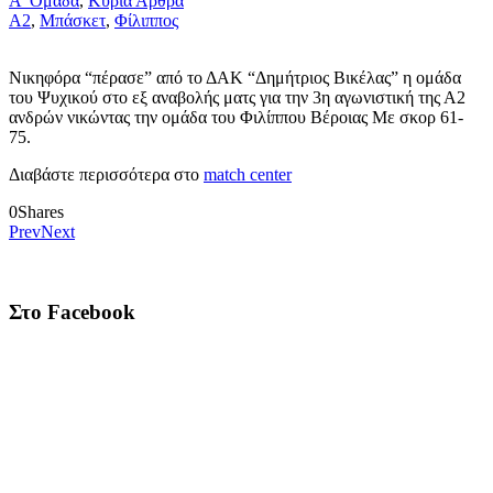
Α' Ομάδα
,
Κύρια Άρθρα
Α2
,
Μπάσκετ
,
Φίλιππος
Νικηφόρα “πέρασε” από το ΔΑΚ “Δημήτριος Βικέλας” η ομάδα
του Ψυχικού στο εξ αναβολής ματς για την 3η αγωνιστική της Α2
ανδρών νικώντας την ομάδα του Φιλίππου Βέροιας Με σκορ 61-
75.
Διαβάστε περισσότερα στο
match center
0
Shares
Prev
Next
Στο Facebook