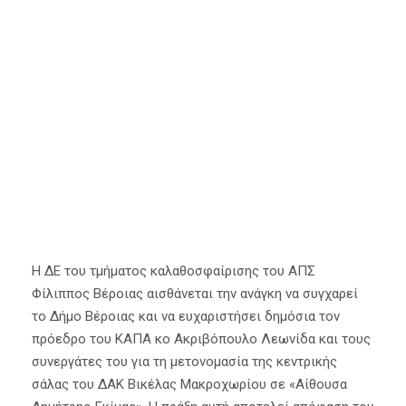
(vid)
15 Μαΐου 2021
Α' Ομάδα
,
Κύρια Άρθρα
Α2
,
Γκίμας
,
Μπάσκετ
Η ΔΕ του τμήματος καλαθοσφαίρισης του ΑΠΣ
Φίλιππος Βέροιας αισθάνεται την ανάγκη να συγχαρεί
το Δήμο Βέροιας και να ευχαριστήσει δημόσια τον
πρόεδρο του ΚΑΠΑ κο Ακριβόπουλο Λεωνίδα και τους
συνεργάτες του για τη μετονομασία της κεντρικής
σάλας του ΔΑΚ Βικέλας Μακροχωρίου σε «Αίθουσα