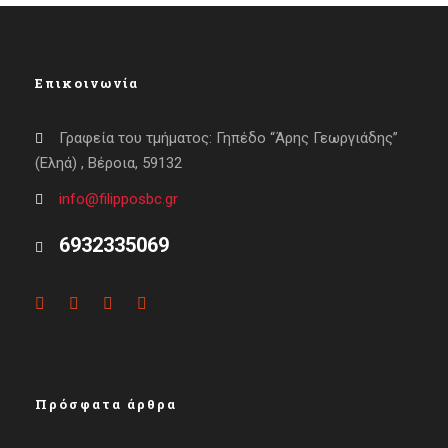
Επικοινωνία
Γραφεία του τμήματος: Γηπέδο “Άρης Γεωργιάδης”
(Εληά) , Βέροια, 59132
info@filipposbc.gr
6932335069
Πρόσφατα άρθρα