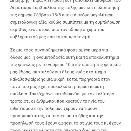
Δημήτρης Γκίμας». Η πράξη αυτή αποτελεί απόφαση του
Δημοτικού Συμβουλίου της πόλης μας και η υλοποίησή
της σήμερα Σάββατο 15/5 αποκτά ακόμα μεγαλύτερη
σημειολογική αξία, καθώς συμπίπτει με τη συμπλήρωση
ακριβώς ενός έτους από τον αδόκητο χαμό του
εμβληματικού μας παίκτη και προπονητή.
Σε μια τόσο συναισθηματικά φορτισμένη μέρα για
όλους μας, η ονοματοδοσία αυτή και τα αποκαλυπτήρια
της φανέλας με το νούμερο 10 στην οροφή της φυσικής
μας έδρας, αποτελούν για όλους εμάς στο τμήμα
καλαθοσφαίρισης μια μικρή, έστω, παρηγοριά στον
πόνο που μας έχει προκαλέσει η τεράστια αυτή
απώλεια. Ταυτόχρονα, καταδεικνύει με τον καλύτερο
τρόπο ότι οι άνθρωποι που κρατούν τα ηνία του
αθλητισμού στην πόλη μας ξέρουν να τιμούν
προσωπικότητες, οι οποίες με το ήθος και την
προσήλωσή τους έχουν αφήσει το στίγμα τους κι έχουν
προσφέρει τα μέγιστα στα αθλητικά δρώμενα της