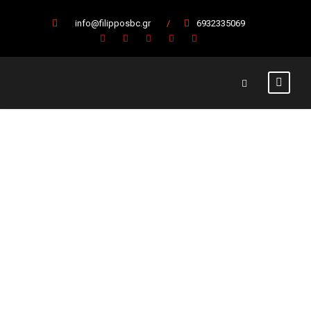
info@filipposbc.gr
/
6932335069
Το τμήμα
μπάσκετ
συγχαίρει το
Δήμο Βέροιας