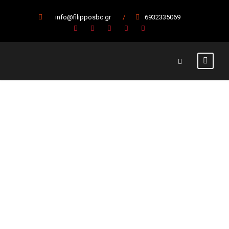
info@filipposbc.gr
/
6932335069
Ανανέωσε ο
Σουτζόπουλος
στον Φίλιππο
19 Ιουλίου 2021
Α' Ομάδα
,
Κύρια Άρθρα