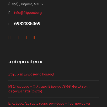
(Εληά) , Βέροια, 59132
info@filipposbc.gr
6932335069
Πρόσφατα άρθρα
Στη μικτή Ενώσεων ο Πολιός!
ΜΓΣ Γέφυρας – Φίλιππος Βέροιας 78-68: Φινάλε στη
σεζόν με ήττα (φώτο)
Ε. Κοθράς: “Ευχαριστούμε τον κόσμο – Του χρόνου να