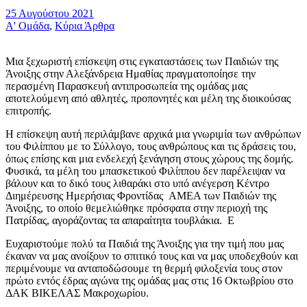
25 Αυγούστου 2021
Α' Ομάδα
,
Κύρια Άρθρα
Μια ξεχωριστή επίσκεψη στις εγκαταστάσεις των Παιδιών της
Άνοιξης στην Αλεξάνδρεια Ημαθίας πραγματοποίησε την
περασμένη Παρασκευή αντιπροσωπεία της ομάδας μας
αποτελούμενη από αθλητές, προπονητές και μέλη της διοικούσας
επιτροπής.
Η επίσκεψη αυτή περιλάμβανε αρχικά μια γνωριμία των ανθρώπων
του Φιλίππου με το Σύλλογο, τους ανθρώπους και τις δράσεις του,
όπως επίσης και μια ενδελεχή ξενάγηση στους χώρους της δομής.
Φυσικά, τα μέλη του μπασκετικού Φιλίππου δεν παρέλειψαν να
βάλουν και το δικό τους λιθαράκι στο υπό ανέγερση Κέντρο
Διημέρευσης Ημερήσιας Φροντίδας ΑΜΕΑ των Παιδιών της
Άνοιξης, το οποίο θεμελιώθηκε πρόσφατα στην περιοχή της
Πατρίδας, αγοράζοντας τα απαραίτητα τουβλάκια. Ε
Ευχαριστούμε πολύ τα Παιδιά της Άνοιξης για την τιμή που μας
έκαναν να μας ανοίξουν το σπιτικό τους και να μας υποδεχθούν και
περιμένουμε να ανταποδώσουμε τη θερμή φιλοξενία τους στον
πρώτο εντός έδρας αγώνα της ομάδας μας στις 16 Οκτωβρίου στο
ΔΑΚ ΒΙΚΕΛΑΣ Μακροχωρίου.