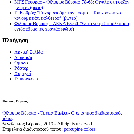
ΜΓΣ Γέφυρας – Φίλιππος Βέροιας 78-68: Φινάλε στη σεζόν
με ήττα (φώτο)
Ε. Κοθράς: “Ευχαριστούμε τον κόσμο – Του χρόνου να
κάνουμε κάτι καλύτερο” (βίντεο)
Φίλιππος Βέροιας – ΔΕΚΑ 68-60: Άνετη νίκη στο τελευταίο
εντός έδρας της χρονιάς (φώτο)
Πλοήγηση
Αρχική Σελίδα
Διοίκηση
Ομάδα
Ρόστερ
Χορηγοί
Επικοινωνία
Φιλιππος Βέροιας
Φίλιππος Βέροιας - Τμήμα Basket - Ο επίσημος διαδιακτυακός
τόπος
© Φίλιππος Βέροιας, 2019 - All rights reserved
Επιμέλεια διαδικτυακού τόπου:
porcupine colors