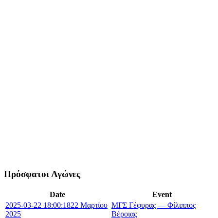
Πρόσφατοι Αγώνες
Date
Event
2025-03-22 18:00:18
22 Μαρτίου
ΜΓΣ Γέφυρας — Φίλιππος
2025
Βέροιας