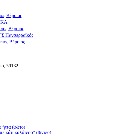
ος Βέροιας
ΔΕΚΑ
πος Βέροιας
ΓΣ Πανσερραϊκός
ππος Βέροιας
ια, 59132
 ήττα (φώτο)
ε κάτι καλύτερο” (βίντεο)