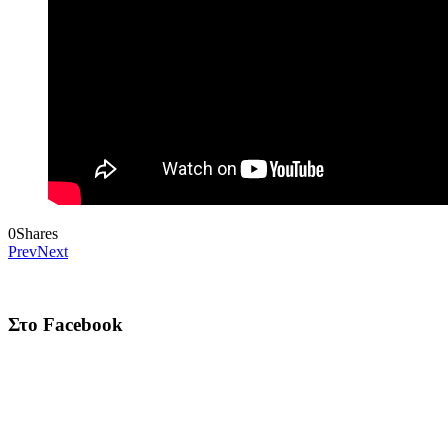
0
Shares
Prev
Next
Στο Facebook