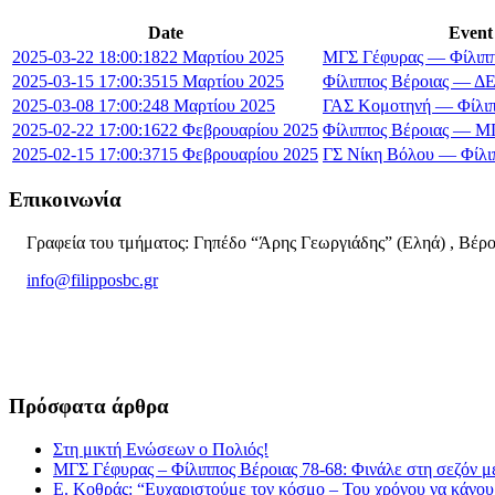
Date
Event
2025-03-22 18:00:18
22 Μαρτίου 2025
ΜΓΣ Γέφυρας — Φίλιππ
2025-03-15 17:00:35
15 Μαρτίου 2025
Φίλιππος Βέροιας — 
2025-03-08 17:00:24
8 Μαρτίου 2025
ΓΑΣ Κομοτηνή — Φίλιπ
2025-02-22 17:00:16
22 Φεβρουαρίου 2025
Φίλιππος Βέροιας — Μ
2025-02-15 17:00:37
15 Φεβρουαρίου 2025
ΓΣ Νίκη Βόλου — Φίλι
Επικοινωνία
Γραφεία του τμήματος: Γηπέδο “Άρης Γεωργιάδης” (Εληά) , Βέρο
info@filipposbc.gr
6932335069
Πρόσφατα άρθρα
Στη μικτή Ενώσεων ο Πολιός!
ΜΓΣ Γέφυρας – Φίλιππος Βέροιας 78-68: Φινάλε στη σεζόν με
Ε. Κοθράς: “Ευχαριστούμε τον κόσμο – Του χρόνου να κάνουμ