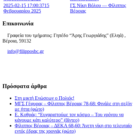
2025-02-15 17:00:37
15
ΓΣ Νίκη Βόλου — Φίλιππος
Φεβρουαρίου 2025
Βέροιας
Επικοινωνία
Γραφεία του τμήματος: Γηπέδο “Άρης Γεωργιάδης” (Εληά) ,
Βέροια, 59132
info@filipposbc.gr
6932335069
Πρόσφατα άρθρα
Στη μικτή Ενώσεων ο Πολιός!
ΜΓΣ Γέφυρας – Φίλιππος Βέροιας 78-68: Φινάλε στη σεζόν
με ήττα (φώτο)
Ε. Κοθράς: “Ευχαριστούμε τον κόσμο – Του χρόνου να
κάνουμε κάτι καλύτερο” (βίντεο)
Φίλιππος Βέροιας – ΔΕΚΑ 68-60: Άνετη νίκη στο τελευταίο
εντός έδρας της χρονιάς (φώτο)