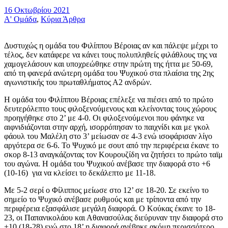
16 Οκτωβρίου 2021
Α' Ομάδα
,
Κύρια Άρθρα
Δυστυχώς η ομάδα του Φιλίππου Βέροιας αν και πάλεψε μέχρι το
τέλος, δεν κατάφερε να κάνει τους πολυπληθείς φιλάθλους της να
χαμογελάσουν και υποχρεώθηκε στην πρώτη της ήττα με 50-69,
από τη φανερά ανώτερη ομάδα του Ψυχικού στα πλαίσια της 2ης
αγωνιστικής του πρωταθλήματος Α2 ανδρών.
Η ομάδα του Φιλίππου Βέροιας επέλεξε να πιέσει από το πρώτο
δευτερόλεπτο τους φιλοξενούμενους και κλείνοντας τους χώρους
προηγήθηκε στο 2’ με 4-0. Οι φιλοξενούμενοι που φάνηκε να
αιφνιδιάζονται στην αρχή, ισορρόπησαν το παιχνίδι και με γκολ
φάουλ του Μαλέλη στο 3’ μείωσαν σε 4-3 ενώ ισοφάρισαν λίγο
αργότερα σε 6-6. Το Ψυχικό με σουτ από την περιφέρεια έκανε το
σκορ 8-13 αναγκάζοντας τον Κουρουζίδη να ζητήσει το πρώτο ταϊμ
του αγώνα. Η ομάδα του Ψυχικού ανέβασε την διαφορά στο +6
(10-16) για να κλείσει το δεκάλεπτο με 11-18.
Με 5-2 σερί ο Φίλιππος μείωσε στο 12’ σε 18-20. Σε εκείνο το
σημείο το Ψυχικό ανέβασε ρυθμούς και με τρίποντα από την
περιφέρεια εξασφάλισε μεγάλη διαφορά. Ο Κούκας έκανε το 18-
23, οι Παπανικολάου και Αθανασούλας διεύρυναν την διαφορά στο
+10 (18-28) ενώ στο 18’ η διαφορά ανέβηκε ακόμη περισσότερο