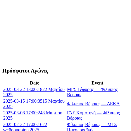
Πρόσφατοι Αγώνες
Date
Event
2025-03-22 18:00:18
22 Μαρτίου
ΜΓΣ Γέφυρας — Φίλιππος
2025
Βέροιας
2025-03-15 17:00:35
15 Μαρτίου
Φίλιππος Βέροιας — ΔΕΚΑ
2025
2025-03-08 17:00:24
8 Μαρτίου
ΓΑΣ Κομοτηνή — Φίλιππος
2025
Βέροιας
2025-02-22 17:00:16
22
Φίλιππος Βέροιας — ΜΓΣ
Φεβρουαρίου 2025
Πανσερραϊκός