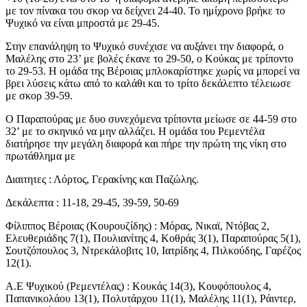
με τον πίνακα του σκορ να δείχνει 24-40. Το ημίχρονο βρήκε το
Ψυχικό να είναι μπροστά με 29-45.
Στην επανάληψη τo Ψυχικό συνέχισε να αυξάνει την διαφορά, ο
Μαλέλης στο 23’ με βολές έκανε το 29-50, ο Κούκας με τρίποντο
το 29-53. Η ομάδα της Βέροιας μπλοκαρίστηκε χωρίς να μπορεί να
βρει λύσεις κάτω από το καλάθι και το τρίτο δεκάλεπτο τέλειωσε
με σκορ 39-59.
Ο Παραπούρας με δυο συνεχόμενα τρίποντα μείωσε σε 44-59 στο
32’ με το σκηνικό να μην αλλάζει. Η ομάδα του Ρεμεντέλα
διατήρησε την μεγάλη διαφορά και πήρε την πρώτη της νίκη στο
πρωτάθλημα με
Διαιτητες : Λόρτος, Γερακίνης και Παζώλης.
Δεκάλεπτα : 11-18, 29-45, 39-59, 50-69
Φίλιππος Βέροιας (Κουρουζίδης) : Μόρας, Νικαϊ, Ντόβας 2,
Ελευθεριάδης 7(1), Πουλιανίτης 4, Κοθράς 3(1), Παραπούρας 5(1),
Σουτζόπουλος 3, Ντρεκάλοβιτς 10, Ιατρίδης 4, Πιλκούδης, Γαρέζος
12(1).
Α.Ε Ψυχικού (Ρεμεντέλας) : Κουκάς 14(3), Κουφόπουλος 4,
Παπανικολάου 13(1), Πολυτάρχου 11(1), Μαλέλης 11(1), Ράιντερ,