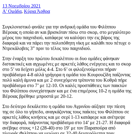
13 Νοεμβρίου 2021
Α' Ομάδα
,
Κύρια Άρθρα
Συγκλονιστικό φινάλε για την ανδρική ομάδα του Φιλίππου
Βέροιας η οποία αν και βρισκόταν πίσω στο σκορ, στο μεγαλύτερο
μέρος του παιχνιδιού, κατάφερε να καλύψει την εις βάρος της
διαφορά και να πάρει την πολυπόθητη νίκη με καλάθι που πέτυχε ο
Ντρεκάλοβιτς 3” πριν το τέλος του παιχνιδιού.
Στην έναρξη του πρώτου δεκαλέπτου οι δυο ομάδες φάνηκαν
διστακτικές και αγχωμένες με αρκετές λάθος ενέργειες και το σκορ
στο 5’ να δείχνει μόλις 4-4. Στο 6’ οι φιλοξενούμενοι πήραν
προβάδισμα 4-8 αλλά γρήγορα η ομάδα του Κουρουζίδη παίζοντας
πολύ καλή άμυνα και με 2 συνεχόμενα τρίποντα του Κοθρά πήρε
προβάδισμα στο 7’ με 12-10. Οι καλές προσπάθειες των παικτών
του Φιλίππου συνεχίστηκαν και με ένα επιμέρους 10-2 η ομάδα της
Βέροιας βρέθηκε μπροστά με 20-12.
Στο δεύτερο δεκάλεπτο η ομάδα του Αγρινίου αύξησε την πίεση
της σε όλο το γήπεδο, αναγκάζοντας τoυς παίκτες του Φιλίππου σε
αρκετές λάθος κινήσεις και με σερί 1-13 κατάφερε και ανέτρεψε
την διαφορά, παίρνοντας προβάδισμα στο 14’ με 21-27. Η διαφορά
ανέβηκε στους +12 (28-40) στο 19′ με τον Παραπούρα από
πλευράς Φιλίππου να μειώνει σε 32-40 δευτερόλεπτα πριν