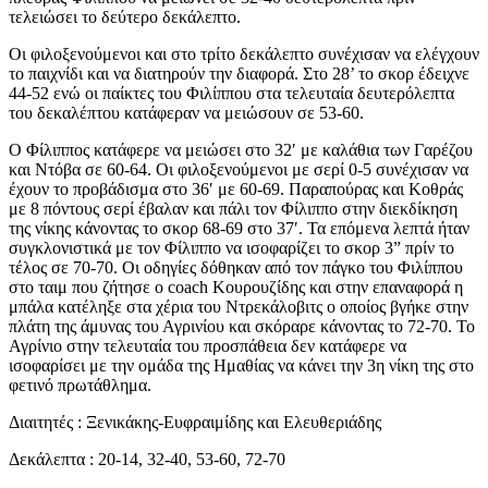
τελειώσει το δεύτερο δεκάλεπτο.
Οι φιλοξενούμενοι και στο τρίτο δεκάλεπτο συνέχισαν να ελέγχουν
το παιχνίδι και να διατηρούν την διαφορά. Στο 28’ το σκορ έδειχνε
44-52 ενώ οι παίκτες του Φιλίππου στα τελευταία δευτερόλεπτα
του δεκαλέπτου κατάφεραν να μειώσουν σε 53-60.
Ο Φίλιππος κατάφερε να μειώσει στο 32′ με καλάθια των Γαρέζου
και Ντόβα σε 60-64. Οι φιλοξενούμενοι με σερί 0-5 συνέχισαν να
έχουν το προβάδισμα στο 36′ με 60-69. Παραπούρας και Κοθράς
με 8 πόντους σερί έβαλαν και πάλι τον Φίλιππο στην διεκδίκηση
της νίκης κάνοντας το σκορ 68-69 στο 37′. Τα επόμενα λεπτά ήταν
συγκλονιστικά με τον Φίλιππο να ισοφαρίζει το σκορ 3” πρίν το
τέλος σε 70-70. Οι οδηγίες δόθηκαν από τον πάγκο του Φιλίππου
στο ταιμ που ζήτησε ο coach Κουρουζίδης και στην επαναφορά η
μπάλα κατέληξε στα χέρια του Ντρεκάλοβιτς ο οποίος βγήκε στην
πλάτη της άμυνας του Αγρινίου και σκόραρε κάνοντας το 72-70. Το
Αγρίνιο στην τελευταία του προσπάθεια δεν κατάφερε να
ισοφαρίσει με την ομάδα της Ημαθίας να κάνει την 3η νίκη της στο
φετινό πρωτάθλημα.
Διαιτητές : Ξενικάκης-Ευφραιμίδης και Ελευθεριάδης
Δεκάλεπτα : 20-14, 32-40, 53-60, 72-70