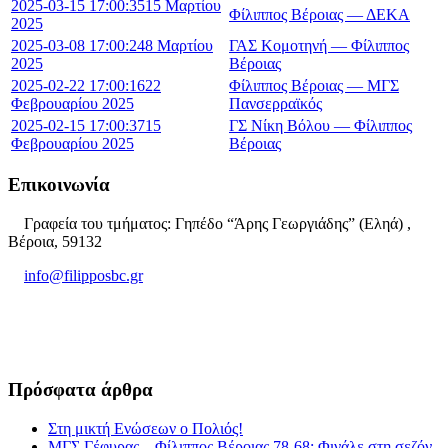
2025-03-15 17:00:35
15 Μαρτίου
Φίλιππος Βέροιας — ΔΕΚΑ
2025
2025-03-08 17:00:24
8 Μαρτίου
ΓΑΣ Κομοτηνή — Φίλιππος
2025
Βέροιας
2025-02-22 17:00:16
22
Φίλιππος Βέροιας — ΜΓΣ
Φεβρουαρίου 2025
Πανσερραϊκός
2025-02-15 17:00:37
15
ΓΣ Νίκη Βόλου — Φίλιππος
Φεβρουαρίου 2025
Βέροιας
Επικοινωνία
Γραφεία του τμήματος: Γηπέδο “Άρης Γεωργιάδης” (Εληά) ,
Βέροια, 59132
info@filipposbc.gr
6932335069
Πρόσφατα άρθρα
Στη μικτή Ενώσεων ο Πολιός!
ΜΓΣ Γέφυρας – Φίλιππος Βέροιας 78-68: Φινάλε στη σεζόν