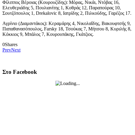
Φίλιππος Βέροιας (Κουρουζίδης): Μόρας, Νικάι, Ντόβας 16,
Ελευθεριάδης 5, Πουλιανίτης 1, Κοθράς 12, Παραπούρας 10,
Σουτζόπουλος 1, Drekalovic 8, Ιατρίδης 2, Πιλκούδης, Γαρέζος 17.
Αγρίνιο (Διαμαντάκος): Κεραμάρης 4, Νικολαΐδης, Βακουφτσής 9,
Παπαθανασόπουλος, Farsky 18, Τσούκας 7, Μήτσου 8, Κυριλής 8,
Κόκκιος 9, Μπάλος 7, Κουρουπάκης, Γκάτζιος.
0
Shares
Prev
Next
Στο Facebook