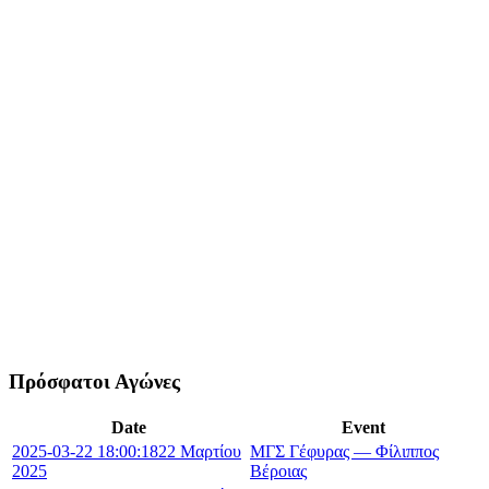
Πρόσφατοι Αγώνες
Date
Event
2025-03-22 18:00:18
22 Μαρτίου
ΜΓΣ Γέφυρας — Φίλιππος
2025
Βέροιας