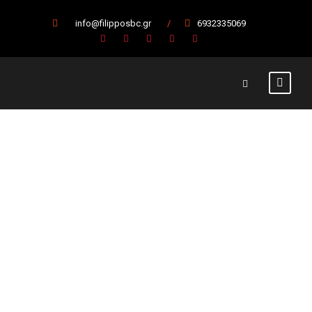
info@filipposbc.gr
/
6932335069
Με ΑΟ
Παγκρατίου ο
Φίλιππος
(27/11)