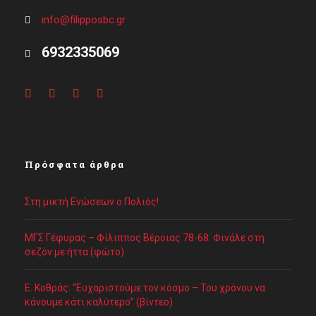
info@filipposbc.gr
6932335069
Πρόσφατα άρθρα
Στη μικτή Ενώσεων ο Πολιός!
ΜΓΣ Γέφυρας – Φίλιππος Βέροιας 78-68: Φινάλε στη
σεζόν με ήττα (φώτο)
Ε. Κοθράς: “Ευχαριστούμε τον κόσμο – Του χρόνου να
κάνουμε κάτι καλύτερο” (βίντεο)