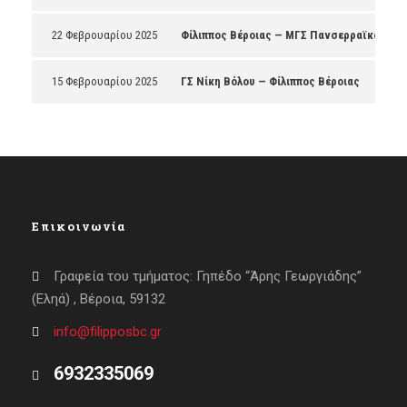
22 Φεβρουαρίου 2025
Φίλιππος Βέροιας — ΜΓΣ Πανσερραϊκός
15 Φεβρουαρίου 2025
ΓΣ Νίκη Βόλου — Φίλιππος Βέροιας
Επικοινωνία
Γραφεία του τμήματος: Γηπέδο “Άρης Γεωργιάδης”
(Εληά) , Βέροια, 59132
info@filipposbc.gr
6932335069