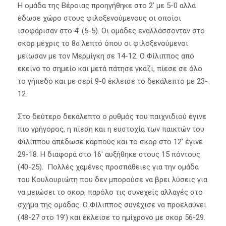
Η ομάδα της Βέροιας προηγήθηκε στο 2’ με 5-0 αλλά
έδωσε χώρο στους φιλοξενούμενους οι οποίοι
ισοφάρισαν στο 4’ (5-5). Οι ομάδες εναλλάσσονταν στο
σκορ μέχρις το 8
λεπτό όπου οι φιλοξενούμενοι
ο
μείωσαν με τον Μερμίγκη σε 14-12. Ο Φίλιππος από
εκείνο το σημείο και μετά πάτησε γκάζι, πίεσε σε όλο
το γήπεδο και με σερί 9-0 έκλεισε το δεκάλεπτο με 23-
12.
Στο δεύτερο δεκάλεπτο ο ρυθμός του παιχνιδιού έγινε
πιο γρήγορος, η πίεση και η ευστοχία των παικτών του
Φιλίππου απέδωσε καρπούς και το σκορ στο 12’ έγινε
29-18. Η διαφορά στο 16′ αυξήθηκε στους 15 πόντους
(40-25). Πολλές χαμένες προσπάθειες για την ομάδα
του Κουλουριώτη που δεν μπορούσε να βρει λύσεις για
να μειώσει το σκορ, παρόλο τις συνεχείς αλλαγές στο
σχήμα της ομάδας. Ο Φίλιππος συνέχισε να προελαύνει
(48-27 στο 19’) και έκλεισε το ημίχρονο με σκορ 56-29.