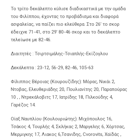
Το τρίτο δεκάλεπτο κύλισε διαδικαστικά με την ομάδα
του Φιλίππου, έχοντας το προβάδισμα και διαφορά
ασφαλείας, να παίζει πιο ελεύθερα. Στο 26’ το σκορ
έδειχνε 71-41, στο 29’ 80-46 σκορ και το δεκάλεπτο
τελείωσε με 82-46.
Διαιτητές : Τσιρτσιμάλης-Τσιαπλής-Εκίζογλου
Δεκάλεπτα : 23-12, 56-29, 82-46, 105-63
Φίλιππος Βέροιας (Κουρουζίδης): Μόρας, Νικάι 2,
Ντοβας, Ελευθεριάδης 20, Πουλιανίτης 20, Παραπούρας
10 , , Ντρεκάλοβιτς 17, Ιατρίδης 18, Πιλκούδης 4,
Γαρέζος 14.
Οίαξ Ναυπλίου (Κουλουριώτης): Μιχόπουλος 16,
Τσάκος 4, Τουρλής 4, Σκλήκας 2, Μαργελης 6, Χόρτσας,
Μερμιγκης 17, Λιακος 6,Τσανιδης, Cvorovits, Χαϊδάς ,