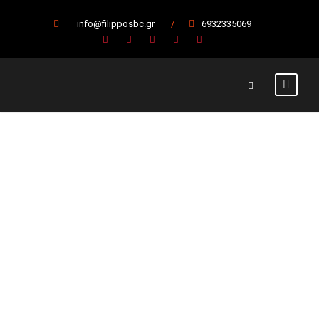
info@filipposbc.gr
/
6932335069
Με το δεξί ο
Φίλιππος. 105-
63 τον Οίαξ
Ναυπλίου