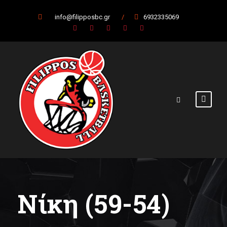
info@filipposbc.gr
/
6932335069
Νίκη (59-54)