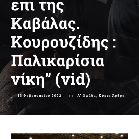
επι της
Καβάλας.
Κουρουζίδης :
Παλικαρίσια
νίκη” (vid)
13 Φεβρουαρίου 2022
Α' Ομάδα
,
Κύρια Άρθρα