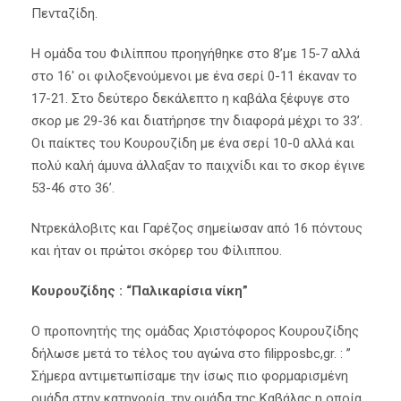
Πενταζίδη.
Η ομάδα του Φιλίππου προηγήθηκε στο 8’με 15-7 αλλά
στο 16′ οι φιλοξενούμενοι με ένα σερί 0-11 έκαναν το
17-21. Στο δεύτερο δεκάλεπτο η καβάλα ξέφυγε στο
σκορ με 29-36 και διατήρησε την διαφορά μέχρι το 33’.
Οι παίκτες του Κουρουζίδη με ένα σερί 10-0 αλλά και
πολύ καλή άμυνα άλλαξαν το παιχνίδι και το σκορ έγινε
53-46 στο 36’.
Ντρεκάλοβιτς και Γαρέζος σημείωσαν από 16 πόντους
και ήταν οι πρώτοι σκόρερ του Φίλιππου.
Κουρουζίδης : “Παλικαρίσια νίκη”
Ο προπονητής της ομάδας Χριστόφορος Κουρουζίδης
δήλωσε μετά το τέλος του αγώνα στο filipposbc,gr. : ”
Σήμερα αντιμετωπίσαμε την ίσως πιο φορμαρισμένη
ομάδα στην κατηγορία, την ομάδα της Καβάλας η οποία