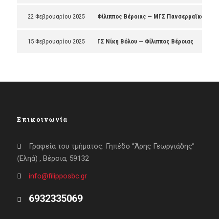
22 Φεβρουαρίου 2025
Φίλιππος Βέροιας — ΜΓΣ Πανσερραϊκός
15 Φεβρουαρίου 2025
ΓΣ Νίκη Βόλου — Φίλιππος Βέροιας
Επικοινωνία
Γραφεία του τμήματος: Γηπέδο “Άρης Γεωργιάδης”
(Εληά) , Βέροια, 59132
info@filipposbc.gr
6932335069