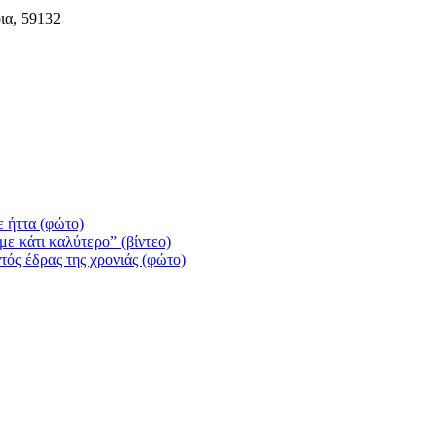
ια, 59132
 ήττα (φώτο)
ε κάτι καλύτερο” (βίντεο)
τός έδρας της χρονιάς (φώτο)