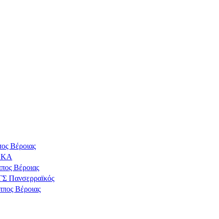
ος Βέροιας
ΔΕΚΑ
πος Βέροιας
ΓΣ Πανσερραϊκός
ππος Βέροιας