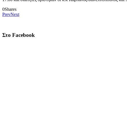
0
Shares
Prev
Next
Στο Facebook