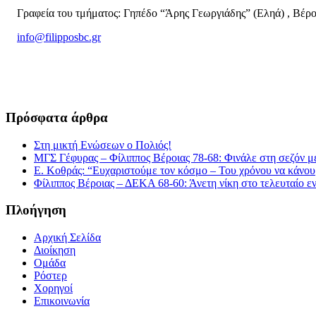
Γραφεία του τμήματος: Γηπέδο “Άρης Γεωργιάδης” (Εληά) , Βέρο
info@filipposbc.gr
6932335069
Πρόσφατα άρθρα
Στη μικτή Ενώσεων ο Πολιός!
ΜΓΣ Γέφυρας – Φίλιππος Βέροιας 78-68: Φινάλε στη σεζόν με
Ε. Κοθράς: “Ευχαριστούμε τον κόσμο – Του χρόνου να κάνουμ
Φίλιππος Βέροιας – ΔΕΚΑ 68-60: Άνετη νίκη στο τελευταίο εν
Πλοήγηση
Αρχική Σελίδα
Διοίκηση
Ομάδα
Ρόστερ
Χορηγοί
Επικοινωνία