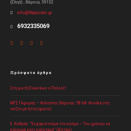
(Εληά) , Βέροια, 59132
info@filipposbc.gr
6932335069
Πρόσφατα άρθρα
Στη μικτή Ενώσεων ο Πολιός!
ΜΓΣ Γέφυρας – Φίλιππος Βέροιας 78-68: Φινάλε στη
σεζόν με ήττα (φώτο)
Ε. Κοθράς: “Ευχαριστούμε τον κόσμο – Του χρόνου να
κάνουμε κάτι καλύτερο” (βίντεο)