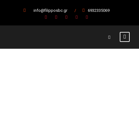
info@filipposbc.gr
/
6932335069
Ευχαριστήριο
για φιλάθλους
25 Φεβρουαρίου 2022
Α' Ομάδα
,
Κύρια Άρθρα