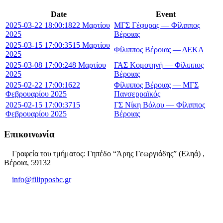
Date
Event
2025-03-22 18:00:18
22 Μαρτίου
ΜΓΣ Γέφυρας — Φίλιππος
2025
Βέροιας
2025-03-15 17:00:35
15 Μαρτίου
Φίλιππος Βέροιας — ΔΕΚΑ
2025
2025-03-08 17:00:24
8 Μαρτίου
ΓΑΣ Κομοτηνή — Φίλιππος
2025
Βέροιας
2025-02-22 17:00:16
22
Φίλιππος Βέροιας — ΜΓΣ
Φεβρουαρίου 2025
Πανσερραϊκός
2025-02-15 17:00:37
15
ΓΣ Νίκη Βόλου — Φίλιππος
Φεβρουαρίου 2025
Βέροιας
Επικοινωνία
Γραφεία του τμήματος: Γηπέδο “Άρης Γεωργιάδης” (Εληά) ,
Βέροια, 59132
info@filipposbc.gr
6932335069