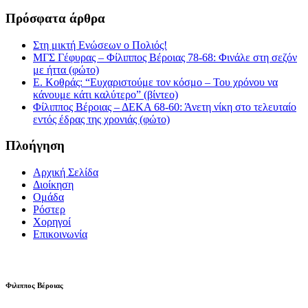
Πρόσφατα άρθρα
Στη μικτή Ενώσεων ο Πολιός!
ΜΓΣ Γέφυρας – Φίλιππος Βέροιας 78-68: Φινάλε στη σεζόν
με ήττα (φώτο)
Ε. Κοθράς: “Ευχαριστούμε τον κόσμο – Του χρόνου να
κάνουμε κάτι καλύτερο” (βίντεο)
Φίλιππος Βέροιας – ΔΕΚΑ 68-60: Άνετη νίκη στο τελευταίο
εντός έδρας της χρονιάς (φώτο)
Πλοήγηση
Αρχική Σελίδα
Διοίκηση
Ομάδα
Ρόστερ
Χορηγοί
Επικοινωνία
Φιλιππος Βέροιας