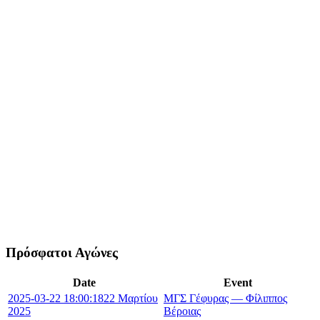
Πρόσφατοι Αγώνες
Date
Event
2025-03-22 18:00:18
22 Μαρτίου
ΜΓΣ Γέφυρας — Φίλιππος
2025
Βέροιας