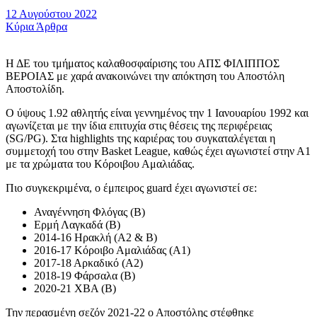
12 Αυγούστου 2022
Κύρια Άρθρα
Η ΔΕ του τμήματος καλαθοσφαίρισης του ΑΠΣ ΦΙΛΙΠΠΟΣ
ΒΕΡΟΙΑΣ με χαρά ανακοινώνει την απόκτηση του Αποστόλη
Αποστολίδη.
Ο ύψους 1.92 αθλητής είναι γεννημένος την 1 Ιανουαρίου 1992 και
αγωνίζεται με την ίδια επιτυχία στις θέσεις της περιφέρειας
(SG/PG). Στα highlights της καριέρας του συγκαταλέγεται η
συμμετοχή του στην Basket League, καθώς έχει αγωνιστεί στην Α1
με τα χρώματα του Κόροιβου Αμαλιάδας.
Πιο συγκεκριμένα, ο έμπειρος guard έχει αγωνιστεί σε:
Αναγέννηση Φλόγας (Β)
Ερμή Λαγκαδά (Β)
2014-16 Ηρακλή (Α2 & B)
2016-17 Κόροιβο Αμαλιάδας (Α1)
2017-18 Αρκαδικό (Α2)
2018-19 Φάρσαλα (Β)
2020-21 ΧΒΑ (B)
Την περασμένη σεζόν 2021-22 ο Αποστόλης στέφθηκε