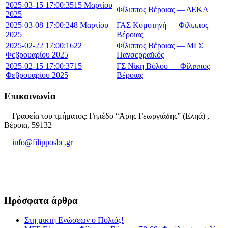
2025-03-15 17:00:35
15 Μαρτίου
Φίλιππος Βέροιας — ΔΕΚΑ
2025
2025-03-08 17:00:24
8 Μαρτίου
ΓΑΣ Κομοτηνή — Φίλιππος
2025
Βέροιας
2025-02-22 17:00:16
22
Φίλιππος Βέροιας — ΜΓΣ
Φεβρουαρίου 2025
Πανσερραϊκός
2025-02-15 17:00:37
15
ΓΣ Νίκη Βόλου — Φίλιππος
Φεβρουαρίου 2025
Βέροιας
Επικοινωνία
Γραφεία του τμήματος: Γηπέδο “Άρης Γεωργιάδης” (Εληά) ,
Βέροια, 59132
info@filipposbc.gr
6932335069
Πρόσφατα άρθρα
Στη μικτή Ενώσεων ο Πολιός!