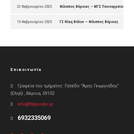
22 Φεβρουαρίου 2025
Φίλιππος Βέροιας — ΜΓΣ Πανσερραϊκός
15 Φεβρουαρίου 2025
ΓΣ Νίκη Βόλου — Φίλιππος Βέροιας
Επικοινωνία
Γραφεία του τμήματος: Γηπέδο “Άρης Γεωργιάδης”
(Εληά) , Βέροια, 59132
info@filipposbc.gr
6932335069