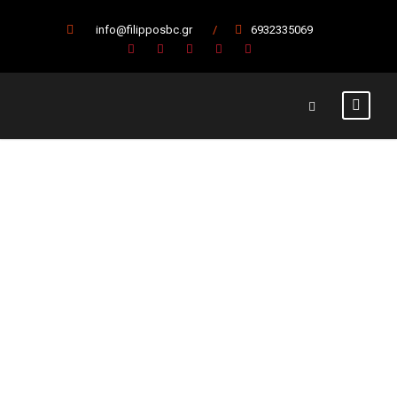
info@filipposbc.gr
/
6932335069
Η NOVACERT
στο πλευρό του
Φιλίππου για
ακόμη μία