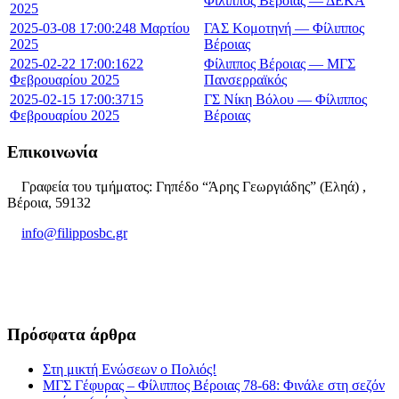
Φίλιππος Βέροιας — ΔΕΚΑ
2025
2025-03-08 17:00:24
8 Μαρτίου
ΓΑΣ Κομοτηνή — Φίλιππος
2025
Βέροιας
2025-02-22 17:00:16
22
Φίλιππος Βέροιας — ΜΓΣ
Φεβρουαρίου 2025
Πανσερραϊκός
2025-02-15 17:00:37
15
ΓΣ Νίκη Βόλου — Φίλιππος
Φεβρουαρίου 2025
Βέροιας
Επικοινωνία
Γραφεία του τμήματος: Γηπέδο “Άρης Γεωργιάδης” (Εληά) ,
Βέροια, 59132
info@filipposbc.gr
6932335069
Πρόσφατα άρθρα
Στη μικτή Ενώσεων ο Πολιός!
ΜΓΣ Γέφυρας – Φίλιππος Βέροιας 78-68: Φινάλε στη σεζόν