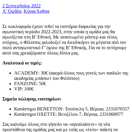
2 Σεπτεμβρίου 2022
Α' Ομάδα
,
Κύρια Άρθρα
Σε κυκλοφορία έχουν τεθεί τα εισιτήρια διαρκείας για την
αγωνιστική περίοδο 2022-2023, στην οποία η ομάδα μας θα
αγωνίζεται στη Β’ Εθνική. Με ανανεωμένο ρόστερ και νέους
στόχους, ο Φίλιππος φιλοδοξεί να διεκδικήσει τα μέγιστα από τον
πολύ ανταγωνιστικό Γ’ όμιλο της Β’ Εθνικής. Για να το πετύχουμε
αυτό σας χρειαζόμαστε όλους δίπλα μας.
Αναλυτικά οι τιμές:
ACADEMY: 30€ (αφορά όλους τους γονείς των παιδιών της
ακαδημίας μπάσκετ του Φιλίππου)
FANZONE: 50€
VIP: 100€
Σημεία πώλησης εισιτηρίων:
Κατάστημα BENETTON: Τσούπελη 5, Βέροια, 2331070557
Κατάστημα ΟΧΕΤΤΕ: Βενιζέλου 7, Βέροια, 2331060977
Σας καλούμε όλους στο γήπεδο να «αγκαλιάσετε» τη νέα
προσπάθεια της ομάδας μας και με εσάς ως «έκτο» παίκτη να