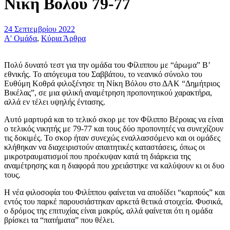
Νίκη Βόλου 79-77
24 Σεπτεμβρίου 2022
Α' Ομάδα
,
Κύρια Άρθρα
Πολύ δυνατό τεστ για την ομάδα του Φίλιππου με “άρωμα” Β’
εθνικής. Το απόγευμα του Σαββάτου, το νεανικό σύνολο του
Ευθύμη Κοθρά φιλοξένησε τη Νίκη Βόλου στο ΔΑΚ “Δημήτριος
Βικέλας”, σε μια φιλική αναμέτρηση προπονητικού χαρακτήρα,
αλλά εν τέλει υψηλής έντασης.
Αυτό μαρτυρά και το τελικό σκορ με τον Φίλιππο Βέροιας να είναι
ο τελικός νικητής με 79-77 και τους δύο προπονητές να συνεχίζουν
τις δοκιμές. Το σκορ ήταν συνεχώς εναλλασσόμενο και οι ομάδες
κλήθηκαν να διαχειριστούν απαιτητικές καταστάσεις, όπως οι
μικροτραυματισμοί που προέκυψαν κατά τη διάρκεια της
αναμέτρησης και η διαφορά που χρειάστηκε να καλύψουν κι οι δυο
τους.
Η νέα φιλοσοφία του Φιλίππου φαίνεται να αποδίδει “καρπούς” και
εντός του παρκέ παρουσιάστηκαν αρκετά θετικά στοιχεία. Φυσικά,
ο δρόμος της επιτυχίας είναι μακρύς, αλλά φαίνεται ότι η ομάδα
βρίσκει τα “πατήματα” που θέλει.