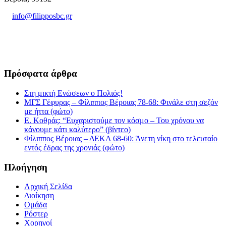
info@filipposbc.gr
6932335069
Πρόσφατα άρθρα
Στη μικτή Ενώσεων ο Πολιός!
ΜΓΣ Γέφυρας – Φίλιππος Βέροιας 78-68: Φινάλε στη σεζόν
με ήττα (φώτο)
Ε. Κοθράς: “Ευχαριστούμε τον κόσμο – Του χρόνου να
κάνουμε κάτι καλύτερο” (βίντεο)
Φίλιππος Βέροιας – ΔΕΚΑ 68-60: Άνετη νίκη στο τελευταίο
εντός έδρας της χρονιάς (φώτο)
Πλοήγηση
Αρχική Σελίδα
Διοίκηση
Ομάδα
Ρόστερ
Χορηγοί