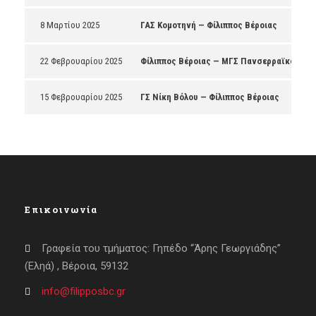
8 Μαρτίου 2025
ΓΑΣ Κομοτηνή — Φίλιππος Βέροιας
22 Φεβρουαρίου 2025
Φίλιππος Βέροιας — ΜΓΣ Πανσερραϊκός
15 Φεβρουαρίου 2025
ΓΣ Νίκη Βόλου — Φίλιππος Βέροιας
Επικοινωνία
Γραφεία του τμήματος: Γηπέδο “Άρης Γεωργιάδης”
(Εληά) , Βέροια, 59132
info@filipposbc.gr