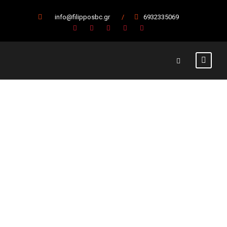
info@filipposbc.gr
/
6932335069
Μετράμε
αντίστροφα για
το πρωτάθλημα
7 Οκτωβρίου 2022
Α' Ομάδα
,
Κύρια Άρθρα