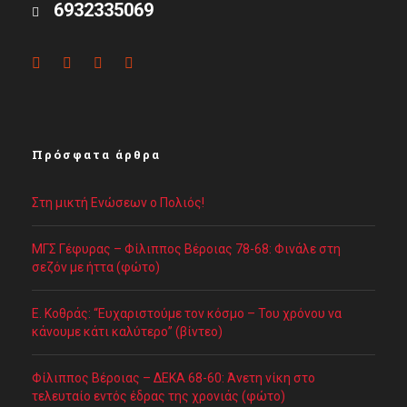
6932335069
Πρόσφατα άρθρα
Στη μικτή Ενώσεων ο Πολιός!
ΜΓΣ Γέφυρας – Φίλιππος Βέροιας 78-68: Φινάλε στη
σεζόν με ήττα (φώτο)
Ε. Κοθράς: “Ευχαριστούμε τον κόσμο – Του χρόνου να
κάνουμε κάτι καλύτερο” (βίντεο)
Φίλιππος Βέροιας – ΔΕΚΑ 68-60: Άνετη νίκη στο
τελευταίο εντός έδρας της χρονιάς (φώτο)