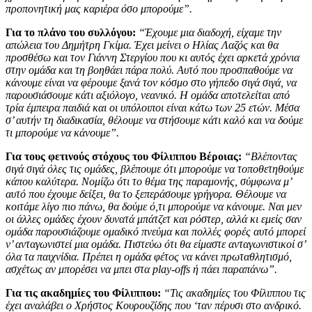
προπονητική μας καριέρα όσο μπορούμε”.
Για το πλάνο του συλλόγου:
“Έχουμε μια διαδοχή, είχαμε την
απώλεια του Δημήτρη Γκίμα. Έχει μείνει ο Ηλίας Λαζός και θα
προσθέσω και τον Γιάννη Στεργίου που κι αυτός έχει αρκετά χρόνια
στην ομάδα και τη βοηθάει πάρα πολύ. Αυτό που προσπαθούμε να
κάνουμε είναι να φέρουμε ξανά τον κόσμο στο γήπεδο σιγά σιγά, να
παρουσιάσουμε κάτι αξιόλογο, νεανικό. Η ομάδα αποτελείται από
τρία έμπειρα παιδιά και οι υπόλοιποι είναι κάτω των 25 ετών. Μέσα
σ’ αυτήν τη διαδικασία, θέλουμε να στήσουμε κάτι καλό και να δούμε
τι μπορούμε να κάνουμε”.
Για τους φετινούς στόχους του Φίλιππου Βέροιας:
“Βλέποντας
σιγά σιγά όλες τις ομάδες, βλέπουμε ότι μπορούμε να τοποθετηθούμε
κάπου καλύτερα. Νομίζω ότι το θέμα της παραμονής, σύμφωνα μ’
αυτό που έχουμε δείξει, θα το ξεπεράσουμε γρήγορα. Θέλουμε να
κοιτάμε λίγο πιο πάνω, θα δούμε ό,τι μπορούμε να κάνουμε. Ναι μεν
οι άλλες ομάδες έχουν δυνατά μπάτζετ και ρόστερ, αλλά κι εμείς σαν
ομάδα παρουσιάζουμε ομαδικό πνεύμα και πολλές φορές αυτό μπορεί
ν’ ανταγωνιστεί μια ομάδα. Πιστεύω ότι θα είμαστε ανταγωνιστικοί σ’
όλα τα παιχνίδια. Πρέπει η ομάδα φέτος να κάνει πρωταθλητισμό,
ασχέτως αν μπορέσει να μπει στα play-offs ή πάει παραπάνω”.
Για τις ακαδημίες του Φίλιππου:
“Τις ακαδημίες του Φίλιππου τις
έχει αναλάβει ο Χρήστος Κουρουζίδης που ‘ταν πέρυσι στο ανδρικό.