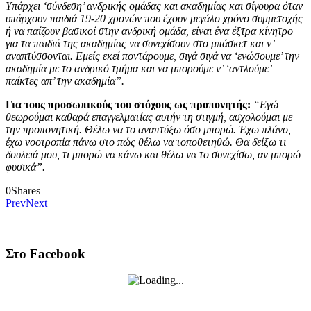
Υπάρχει ‘σύνδεση’ ανδρικής ομάδας και ακαδημίας και σίγουρα όταν
υπάρχουν παιδιά 19-20 χρονών που έχουν μεγάλο χρόνο συμμετοχής
ή να παίζουν βασικοί στην ανδρική ομάδα, είναι ένα έξτρα κίνητρο
για τα παιδιά της ακαδημίας να συνεχίσουν στο μπάσκετ και ν’
αναπτύσσονται. Εμείς εκεί ποντάρουμε, σιγά σιγά να ‘ενώσουμε’ την
ακαδημία με το ανδρικό τμήμα και να μπορούμε ν’ ‘αντλούμε’
παίκτες απ’ την ακαδημία”.
Για τους προσωπικούς του στόχους ως προπονητής:
“Εγώ
θεωρούμαι καθαρά επαγγελματίας αυτήν τη στιγμή, ασχολούμαι με
την προπονητική. Θέλω να το αναπτύξω όσο μπορώ. Έχω πλάνο,
έχω νοοτροπία πάνω στο πώς θέλω να τοποθετηθώ. Θα δείξω τι
δουλειά μου, τι μπορώ να κάνω και θέλω να το συνεχίσω, αν μπορώ
φυσικά”.
0
Shares
Prev
Next
Στο Facebook