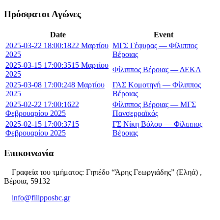
Πρόσφατοι Αγώνες
Date
Event
2025-03-22 18:00:18
22 Μαρτίου
ΜΓΣ Γέφυρας — Φίλιππος
2025
Βέροιας
2025-03-15 17:00:35
15 Μαρτίου
Φίλιππος Βέροιας — ΔΕΚΑ
2025
2025-03-08 17:00:24
8 Μαρτίου
ΓΑΣ Κομοτηνή — Φίλιππος
2025
Βέροιας
2025-02-22 17:00:16
22
Φίλιππος Βέροιας — ΜΓΣ
Φεβρουαρίου 2025
Πανσερραϊκός
2025-02-15 17:00:37
15
ΓΣ Νίκη Βόλου — Φίλιππος
Φεβρουαρίου 2025
Βέροιας
Επικοινωνία
Γραφεία του τμήματος: Γηπέδο “Άρης Γεωργιάδης” (Εληά) ,
Βέροια, 59132
info@filipposbc.gr
6932335069