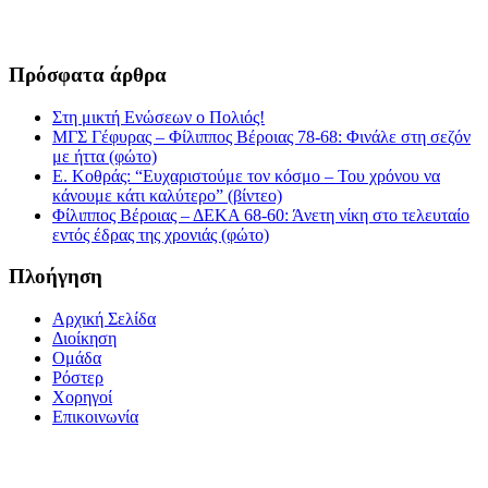
Πρόσφατα άρθρα
Στη μικτή Ενώσεων ο Πολιός!
ΜΓΣ Γέφυρας – Φίλιππος Βέροιας 78-68: Φινάλε στη σεζόν
με ήττα (φώτο)
Ε. Κοθράς: “Ευχαριστούμε τον κόσμο – Του χρόνου να
κάνουμε κάτι καλύτερο” (βίντεο)
Φίλιππος Βέροιας – ΔΕΚΑ 68-60: Άνετη νίκη στο τελευταίο
εντός έδρας της χρονιάς (φώτο)
Πλοήγηση
Αρχική Σελίδα
Διοίκηση
Ομάδα
Ρόστερ
Χορηγοί
Επικοινωνία