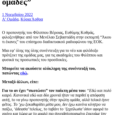
ομάδες”
1 Νοεμβρίου 2022
Α' Ομάδα
,
Κύρια Άρθρα
Ο προπονητής του Φίλιππου Βέροιας, Ευθύμης Κοθράς,
φιλοξενήθηκε από τον Μενέλαο Σεβαστιάδη στην εκπομπή “Άκου
τι έκανες” του επίσημου διαδικτυακού ραδιοφώνου της ΕΟΚ.
Μια εφ’ όλης της ύλης συνέντευξη για το νέο και φιλόδοξο
πρότζεκτ της ομάδας μας, για τις ακαδημίες του Φιλίππου και
φυσικά τις προσωπικές του προσδοκίες.
Μπορείτε να ακούσετε ολόκληρη της συνέντευξή του,
πατώντας
εδώ
.
Μεταξύ άλλων, είπε:
Για το αν έχει “σκοτώσει” τον παίκτη μέσα του:
“Εδώ και πολύ
καιρό. Κανονικά εδώ και δύο χρονιά ήταν να παρθεί η απόφαση
αυτή, το να γίνω προπονητής στην πρώτη ομάδα, αλλά τελικά έγινε
φέτος. Το ‘χω ξεκαθαρίσει μέσα μου, δεν έχω κανένα κίνητρο να
παίξω, ‘άδειασα’ τελείως, το ταβάνι το ‘ξεχείλωσα’ όσον αφορά το
χρόνο και τώρα με το μυαλό πιο συνειδητοποιημένο ξεκινάμε την