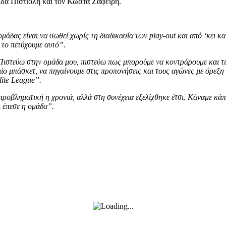
ίδα Πιστιόλη και τον Κώστα Ζαφείρη.
μάδας είναι να σωθεί χωρίς τη διαδικασία των play-out και από ‘κει και
 το πετύχουμε αυτό”.
ιστεύω στην ομάδα μου, πιστεύω πως μπορούμε να κοντράρουμε και τις
ίο μπάσκετ, να πηγαίνουμε στις προπονήσεις και τους αγώνες με όρεξη 
lite League”.
ροβληματική η χρονιά, αλλά στη συνέχεια εξελίχθηκε έτσι. Κάναμε κάποι
ι έπεσε η ομάδα”.