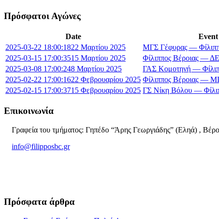
Πρόσφατοι Αγώνες
Date
Event
2025-03-22 18:00:18
22 Μαρτίου 2025
ΜΓΣ Γέφυρας — Φίλιππ
2025-03-15 17:00:35
15 Μαρτίου 2025
Φίλιππος Βέροιας — 
2025-03-08 17:00:24
8 Μαρτίου 2025
ΓΑΣ Κομοτηνή — Φίλιπ
2025-02-22 17:00:16
22 Φεβρουαρίου 2025
Φίλιππος Βέροιας — Μ
2025-02-15 17:00:37
15 Φεβρουαρίου 2025
ΓΣ Νίκη Βόλου — Φίλι
Επικοινωνία
Γραφεία του τμήματος: Γηπέδο “Άρης Γεωργιάδης” (Εληά) , Βέρο
info@filipposbc.gr
6932335069
Πρόσφατα άρθρα