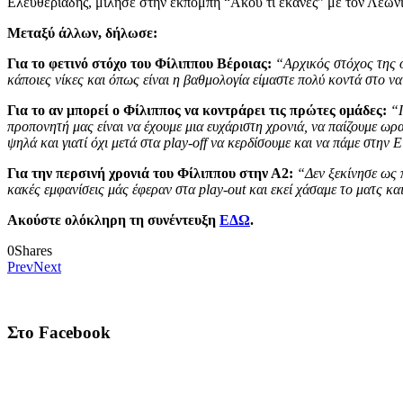
Ελευθεριάδης, μίλησε στην εκπομπή “Άκου τι έκανες” με τον Λεων
Μεταξύ άλλων, δήλωσε:
Για το φετινό στόχο του Φίλιππου Βέροιας:
“Αρχικός στόχος της ο
κάποιες νίκες και όπως είναι η βαθμολογία είμαστε πολύ κοντά στο να
Για το αν μπορεί ο Φίλιππος να κοντράρει τις πρώτες ομάδες:
“Π
προπονητή μας είναι να έχουμε μια ευχάριστη χρονιά, να παίζουμε ωρα
ψηλά και γιατί όχι μετά στα play-off να κερδίσουμε και να πάμε στην E
Για την περσινή χρονιά του Φίλιππου στην Α2:
“Δεν ξεκίνησε ως π
κακές εμφανίσεις μάς έφεραν στα play-out και εκεί χάσαμε το ματς κα
Ακούστε ολόκληρη τη συνέντευξη
ΕΔΩ
.
0
Shares
Prev
Next
Στο Facebook