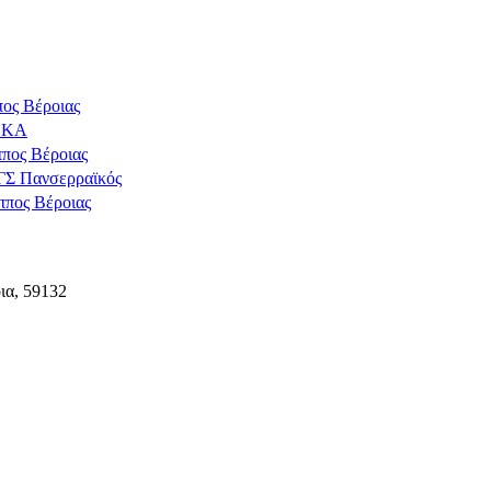
ος Βέροιας
ΔΕΚΑ
πος Βέροιας
ΓΣ Πανσερραϊκός
ππος Βέροιας
ια, 59132