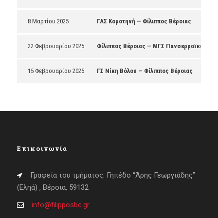
8 Μαρτίου 2025
ΓΑΣ Κομοτηνή — Φίλιππος Βέροιας
22 Φεβρουαρίου 2025
Φίλιππος Βέροιας — ΜΓΣ Πανσερραϊκός
15 Φεβρουαρίου 2025
ΓΣ Νίκη Βόλου — Φίλιππος Βέροιας
Επικοινωνία
Γραφεία του τμήματος: Γηπέδο “Άρης Γεωργιάδης”
(Εληά) , Βέροια, 59132
info@filipposbc.gr