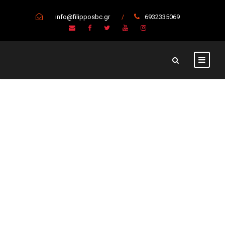
info@filipposbc.gr
/
6932335069
Τα πρώτα
διαρκείας της
σεζόν 2023-24
απέκτησαν