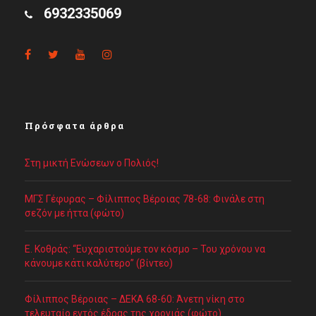
6932335069
Πρόσφατα άρθρα
Στη μικτή Ενώσεων ο Πολιός!
ΜΓΣ Γέφυρας – Φίλιππος Βέροιας 78-68: Φινάλε στη
σεζόν με ήττα (φώτο)
Ε. Κοθράς: “Ευχαριστούμε τον κόσμο – Του χρόνου να
κάνουμε κάτι καλύτερο” (βίντεο)
Φίλιππος Βέροιας – ΔΕΚΑ 68-60: Άνετη νίκη στο
τελευταίο εντός έδρας της χρονιάς (φώτο)