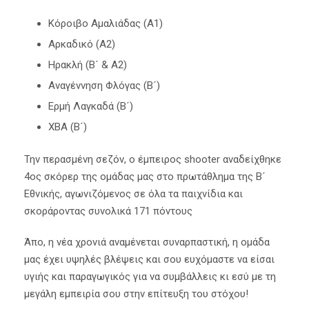
Κόροιβο Αμαλιάδας (Α1)
Αρκαδικό (Α2)
Ηρακλή (Β´ & A2)
Αναγέννηση Φλόγας (Β´)
Ερμή Λαγκαδά (Β´)
ΧΒΑ (Β´)
Την περασμένη σεζόν, ο έμπειρος shooter αναδείχθηκε
4ος σκόρερ της ομάδας μας στο πρωτάθλημα της Β´
Εθνικής, αγωνιζόμενος σε όλα τα παιχνίδια και
σκοράροντας συνολικά 171 πόντους
Άπο, η νέα χρονιά αναμένεται συναρπαστική, η ομάδα
μας έχει υψηλές βλέψεις και σου ευχόμαστε να είσαι
υγιής και παραγωγικός για να συμβάλλεις κι εσύ με τη
μεγάλη εμπειρία σου στην επίτευξη του στόχου!