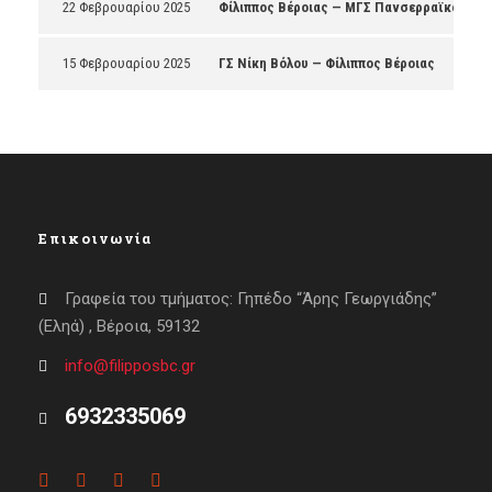
22 Φεβρουαρίου 2025
Φίλιππος Βέροιας — ΜΓΣ Πανσερραϊκός
15 Φεβρουαρίου 2025
ΓΣ Νίκη Βόλου — Φίλιππος Βέροιας
Επικοινωνία
Γραφεία του τμήματος: Γηπέδο “Άρης Γεωργιάδης”
(Εληά) , Βέροια, 59132
info@filipposbc.gr
6932335069