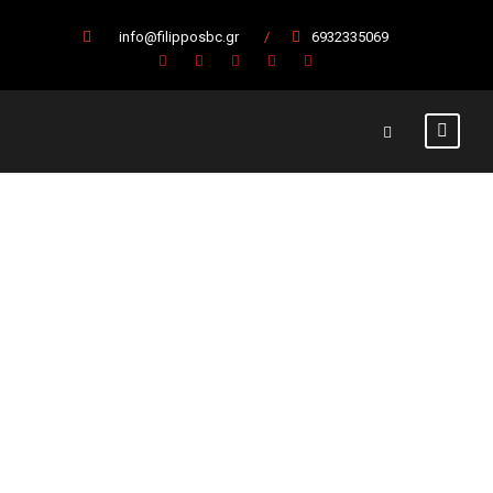
info@filipposbc.gr
/
6932335069
Ακούνητος ο
“Άπο”! Μαζί
και τη σεζόν
2023-24