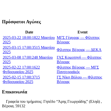
Πρόσφατοι Αγώνες
Date
Event
2025-03-22 18:00:18
22 Μαρτίου
ΜΓΣ Γέφυρας — Φίλιππος
2025
Βέροιας
2025-03-15 17:00:35
15 Μαρτίου
Φίλιππος Βέροιας — ΔΕΚΑ
2025
2025-03-08 17:00:24
8 Μαρτίου
ΓΑΣ Κομοτηνή — Φίλιππος
2025
Βέροιας
2025-02-22 17:00:16
22
Φίλιππος Βέροιας — ΜΓΣ
Φεβρουαρίου 2025
Πανσερραϊκός
2025-02-15 17:00:37
15
ΓΣ Νίκη Βόλου — Φίλιππος
Φεβρουαρίου 2025
Βέροιας
Επικοινωνία
Γραφεία του τμήματος: Γηπέδο “Άρης Γεωργιάδης” (Εληά) ,
Βέροια, 59132