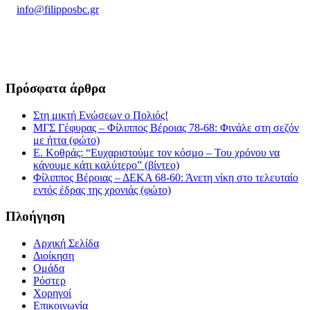
info@filipposbc.gr
6932335069
Πρόσφατα άρθρα
Στη μικτή Ενώσεων ο Πολιός!
ΜΓΣ Γέφυρας – Φίλιππος Βέροιας 78-68: Φινάλε στη σεζόν
με ήττα (φώτο)
Ε. Κοθράς: “Ευχαριστούμε τον κόσμο – Του χρόνου να
κάνουμε κάτι καλύτερο” (βίντεο)
Φίλιππος Βέροιας – ΔΕΚΑ 68-60: Άνετη νίκη στο τελευταίο
εντός έδρας της χρονιάς (φώτο)
Πλοήγηση
Αρχική Σελίδα
Διοίκηση
Ομάδα
Ρόστερ
Χορηγοί
Επικοινωνία