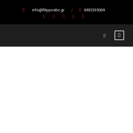
info@filipposbc.gr
/
6932335069
Το τρόπαιο του
Δημήτρη Γκίμα
στα χέρια μας!
24 Σεπτεμβρίου 2023
Α' Ομάδα
,
Κύρια Άρθρα