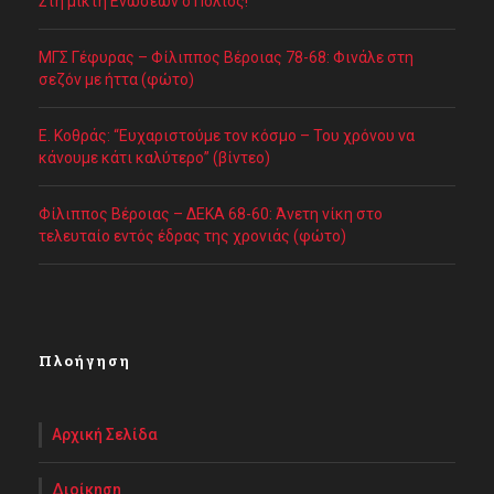
Στη μικτή Ενώσεων ο Πολιός!
ΜΓΣ Γέφυρας – Φίλιππος Βέροιας 78-68: Φινάλε στη
σεζόν με ήττα (φώτο)
Ε. Κοθράς: “Ευχαριστούμε τον κόσμο – Του χρόνου να
κάνουμε κάτι καλύτερο” (βίντεο)
Φίλιππος Βέροιας – ΔΕΚΑ 68-60: Άνετη νίκη στο
τελευταίο εντός έδρας της χρονιάς (φώτο)
Πλοήγηση
Αρχική Σελίδα
Διοίκηση