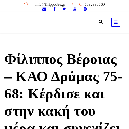
info@filipposbc.gr
/
6932335069
Φίλιππος Βέροιας
– ΚΑΟ Δράμας 75-
68: Κέρδισε και
στην κακή του
μέρα και συνεχίζει