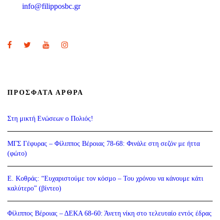
info@filipposbc.gr
6932335069
ΠΡΌΣΦΑΤΑ ΆΡΘΡΑ
Στη μικτή Ενώσεων ο Πολιός!
ΜΓΣ Γέφυρας – Φίλιππος Βέροιας 78-68: Φινάλε στη σεζόν με ήττα
(φώτο)
Ε. Κοθράς: “Ευχαριστούμε τον κόσμο – Του χρόνου να κάνουμε κάτι
καλύτερο” (βίντεο)
Φίλιππος Βέροιας – ΔΕΚΑ 68-60: Άνετη νίκη στο τελευταίο εντός έδρας