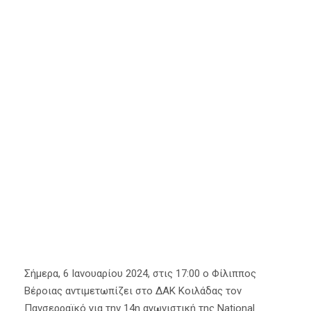
ζωντανή
μετάδοση
(βίντεο)
6 Ιανουαρίου 2024
Α' Ομάδα
,
Κύρια Άρθρα
Σήμερα, 6 Ιανουαρίου 2024, στις 17:00 ο Φίλιππος
Βέροιας αντιμετωπίζει στο ΔΑΚ Κοιλάδας τον
Πανσερραϊκό για την 14η αγωνιστική της National