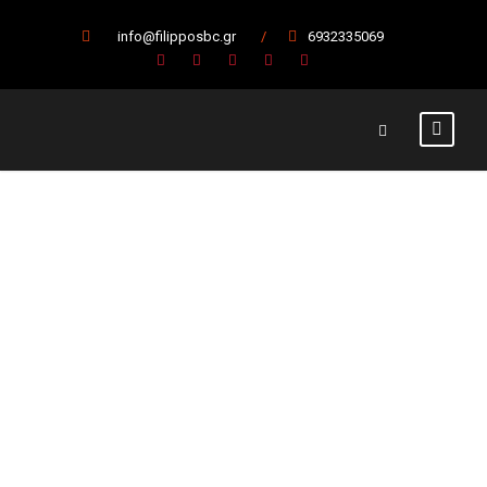
info@filipposbc.gr
/
6932335069
Δείτε το
Πανσερραϊκός-
Φίλιππος
Βέροιας σε