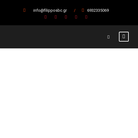
info@filipposbc.gr
/
6932335069
Το ΔΑΚ
“Βικέλας” ένα
από τα τέσσερα
αλώβητα