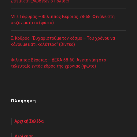
Στη μικτή Ενώσεων ο Πολιός!
ΜΓΣ Γέφυρας – Φίλιππος Βέροιας 78-68: Φινάλε στη
σεζόν με ήττα (φώτο)
Ε. Κοθράς: “Ευχαριστούμε τον κόσμο – Του χρόνου να
κάνουμε κάτι καλύτερο” (βίντεο)
Φίλιππος Βέροιας – ΔΕΚΑ 68-60: Άνετη νίκη στο
τελευταίο εντός έδρας της χρονιάς (φώτο)
Πλοήγηση
Αρχική Σελίδα
Διοίκηση