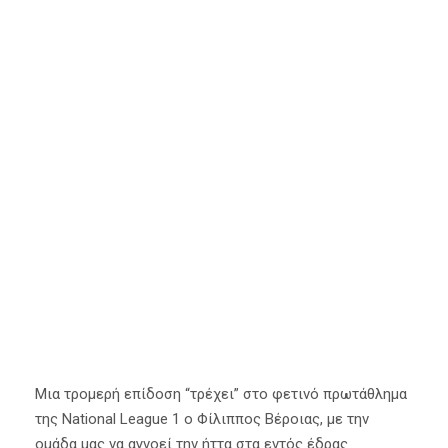
“κάστρα” της
National
League 1!
21 Φεβρουαρίου 2024
Α' Ομάδα
,
Κύρια Άρθρα
Μια τρομερή επίδοση “τρέχει” στο φετινό πρωτάθλημα
της National League 1 ο Φίλιππος Βέροιας, με την
ομάδα μας να αγνοεί την ήττα στα εντός έδρας