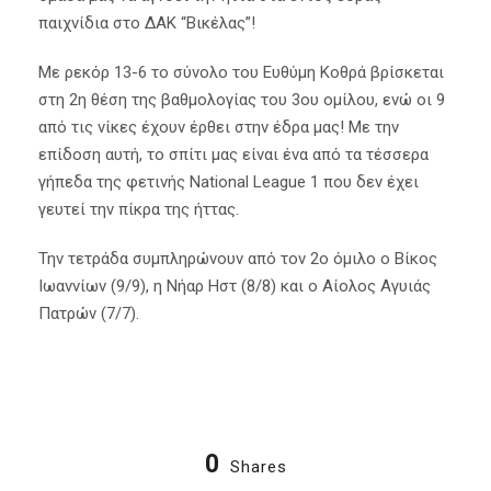
παιχνίδια στο ΔΑΚ “Βικέλας”!
Με ρεκόρ 13-6 το σύνολο του Ευθύμη Κοθρά βρίσκεται
στη 2η θέση της βαθμολογίας του 3ου ομίλου, ενώ οι 9
από τις νίκες έχουν έρθει στην έδρα μας! Με την
επίδοση αυτή, το σπίτι μας είναι ένα από τα τέσσερα
γήπεδα της φετινής National League 1 που δεν έχει
γευτεί την πίκρα της ήττας.
Την τετράδα συμπληρώνουν από τον 2ο όμιλο ο Βίκος
Ιωαννίων (9/9), η Νήαρ Ηστ (8/8) και ο Αίολος Αγυιάς
Πατρών (7/7).
0
Shares