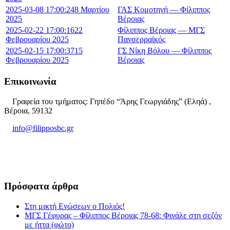
2025-03-08 17:00:24
8 Μαρτίου
ΓΑΣ Κομοτηνή — Φίλιππος
2025
Βέροιας
2025-02-22 17:00:16
22
Φίλιππος Βέροιας — ΜΓΣ
Φεβρουαρίου 2025
Πανσερραϊκός
2025-02-15 17:00:37
15
ΓΣ Νίκη Βόλου — Φίλιππος
Φεβρουαρίου 2025
Βέροιας
Επικοινωνία
Γραφεία του τμήματος: Γηπέδο “Άρης Γεωργιάδης” (Εληά) ,
Βέροια, 59132
info@filipposbc.gr
6932335069
Πρόσφατα άρθρα
Στη μικτή Ενώσεων ο Πολιός!
ΜΓΣ Γέφυρας – Φίλιππος Βέροιας 78-68: Φινάλε στη σεζόν
με ήττα (φώτο)