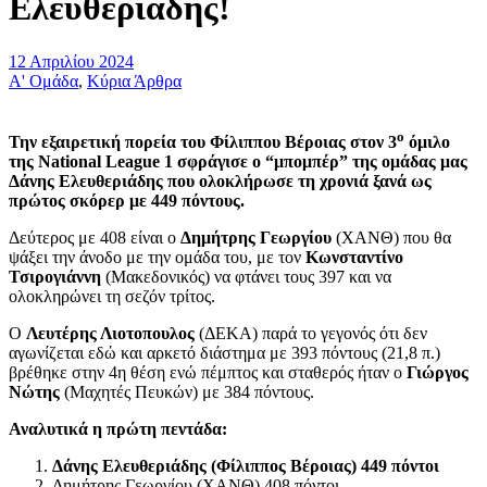
Ελευθεριάδης!
12 Απριλίου 2024
Α' Ομάδα
,
Κύρια Άρθρα
ο
Την εξαιρετική πορεία του Φίλιππου Βέροιας στον 3
όμιλο
της National League 1 σφράγισε ο “μπομπέρ” της ομάδας μας
Δάνης Ελευθεριάδης που ολοκλήρωσε τη χρονιά ξανά ως
πρώτος σκόρερ με 449 πόντους.
Δεύτερος με 408 είναι ο
Δημήτρης Γεωργίου
(ΧΑΝΘ) που θα
ψάξει την άνοδο με την ομάδα του, με τον
Κωνσταντίνο
Τσιρογιάννη
(Μακεδονικός) να φτάνει τους 397 και να
ολοκληρώνει τη σεζόν τρίτος.
Ο
Λευτέρης Λιοτοπουλος
(ΔΕΚΑ) παρά το γεγονός ότι δεν
αγωνίζεται εδώ και αρκετό διάστημα με 393 πόντους (21,8 π.)
βρέθηκε στην 4η θέση ενώ πέμπτος και σταθερός ήταν ο
Γιώργος
Νώτης
(Μαχητές Πευκών) με 384 πόντους.
Αναλυτικά η πρώτη πεντάδα:
Δάνης Ελευθεριάδης (Φίλιππος Βέροιας) 449 πόντοι
Δημήτρης Γεωργίου (ΧΑΝΘ) 408 πόντοι