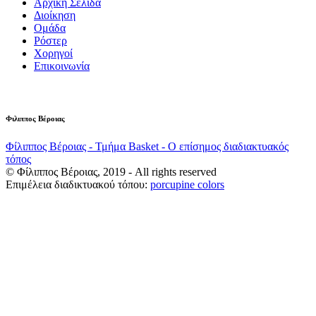
Αρχική Σελίδα
Διοίκηση
Ομάδα
Ρόστερ
Χορηγοί
Επικοινωνία
Φιλιππος Βέροιας
Φίλιππος Βέροιας - Τμήμα Basket - Ο επίσημος διαδιακτυακός
τόπος
© Φίλιππος Βέροιας, 2019 - All rights reserved
Επιμέλεια διαδικτυακού τόπου:
porcupine colors