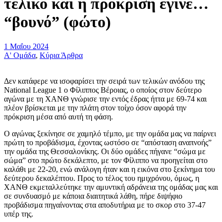
τελικό και η πρόκριση έγινε…
“βουνό” (φώτο)
1 Μαΐου 2024
Α' Ομάδα
,
Κύρια Άρθρα
Δεν κατάφερε να ισοφαρίσει την σειρά των τελικών ανόδου της
National League 1 ο Φίλιππος Βέροιας, ο οποίος στον δεύτερο
αγώνα με τη ΧΑΝΘ γνώρισε την εντός έδρας ήττα με 69-74 και
πλέον βρίσκεται με την πλάτη στον τοίχο όσον αφορά την
πρόκριση μέσα από αυτή τη φάση.
Ο αγώνας ξεκίνησε σε χαμηλό τέμπο, με την ομάδα μας να παίρνει
πρώτη το προβάδισμα, έχοντας ωστόσο σε “απόσταση αναπνοής”
την ομάδα της Θεσσαλονίκης. Οι δύο ομάδες πήγανε “σώμα με
σώμα” στο πρώτο δεκάλεπτο, με τον Φίλιππο να προηγείται στο
καλάθι με 22-20, ενώ ανάλογη ήταν και η εικόνα στο ξεκίνημα του
δεύτερου δεκαλέπτου. Προς το τέλος του ημιχρόνου, όμως, η
ΧΑΝΘ εκμεταλλεύτηκε την αμυντική αδράνεια της ομάδας μας και
σε συνδυασμό με κάποια διαιτητικά λάθη, πήρε διψήφιο
προβάδισμα πηγαίνοντας στα αποδυτήρια με το σκορ στο 37-47
υπέρ της.