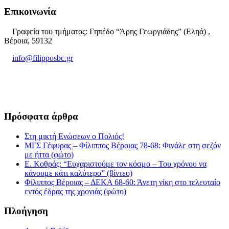
Επικοινωνία
Γραφεία του τμήματος: Γηπέδο “Άρης Γεωργιάδης” (Εληά) ,
Βέροια, 59132
info@filipposbc.gr
6932335069
Πρόσφατα άρθρα
Στη μικτή Ενώσεων ο Πολιός!
ΜΓΣ Γέφυρας – Φίλιππος Βέροιας 78-68: Φινάλε στη σεζόν
με ήττα (φώτο)
Ε. Κοθράς: “Ευχαριστούμε τον κόσμο – Του χρόνου να
κάνουμε κάτι καλύτερο” (βίντεο)
Φίλιππος Βέροιας – ΔΕΚΑ 68-60: Άνετη νίκη στο τελευταίο
εντός έδρας της χρονιάς (φώτο)
Πλοήγηση