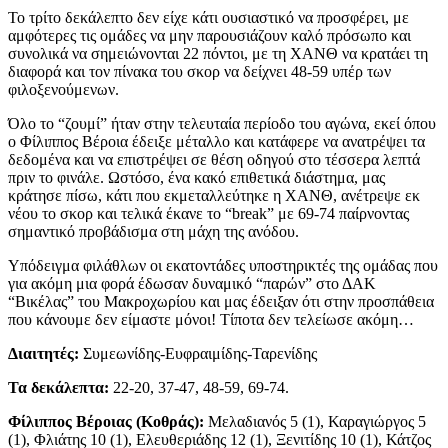
Το τρίτο δεκάλεπτο δεν είχε κάτι ουσιαστικό να προσφέρει, με
αμφότερες τις ομάδες να μην παρουσιάζουν καλό πρόσωπο και
συνολικά να σημειώνονται 22 πόντοι, με τη ΧΑΝΘ να κρατάει τη
διαφορά και τον πίνακα του σκορ να δείχνει 48-59 υπέρ των
φιλοξενούμενων.
Όλο το “ζουμί” ήταν στην τελευταία περίοδο του αγώνα, εκεί όπου
ο Φίλιππος Βέροια έδειξε μέταλλο και κατάφερε να ανατρέψει τα
δεδομένα και να επιστρέψει σε θέση οδηγού στο τέσσερα λεπτά
πριν το φινάλε. Ωστόσο, ένα κακό επιθετικά διάστημα, μας
κράτησε πίσω, κάτι που εκμεταλλεύτηκε η ΧΑΝΘ, ανέτρεψε εκ
νέου το σκορ και τελικά έκανε το “break” με 69-74 παίρνοντας
σημαντικό προβάδισμα στη μάχη της ανόδου.
Υπόδειγμα φιλάθλων οι εκατοντάδες υποστηρικτές της ομάδας που
για ακόμη μια φορά έδωσαν δυναμικό “παρών” στο ΔΑΚ
“Βικέλας” του Μακροχωρίου και μας έδειξαν ότι στην προσπάθεια
που κάνουμε δεν είμαστε μόνοι! Τίποτα δεν τελείωσε ακόμη…
Διαιτητές:
Συμεωνίδης-Ευφραιμίδης-Ταρενίδης
Τα δεκάλεπτα:
22-20, 37-47, 48-59, 69-74.
Φίλιππος Βέροιας (Κοθράς):
Μελαδιανός 5 (1), Καραγιώργος 5
(1), Φλιάτης 10 (1), Ελευθεριάδης 12 (1), Ξενιτίδης 10 (1), Κάτζος