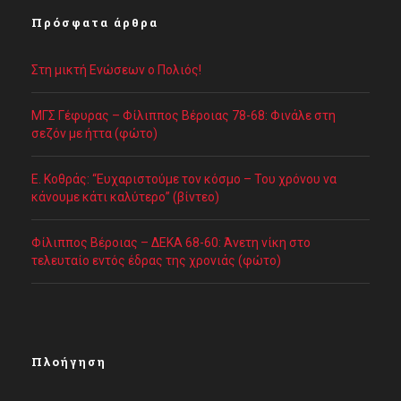
Πρόσφατα άρθρα
Στη μικτή Ενώσεων ο Πολιός!
ΜΓΣ Γέφυρας – Φίλιππος Βέροιας 78-68: Φινάλε στη
σεζόν με ήττα (φώτο)
Ε. Κοθράς: “Ευχαριστούμε τον κόσμο – Του χρόνου να
κάνουμε κάτι καλύτερο” (βίντεο)
Φίλιππος Βέροιας – ΔΕΚΑ 68-60: Άνετη νίκη στο
τελευταίο εντός έδρας της χρονιάς (φώτο)
Πλοήγηση