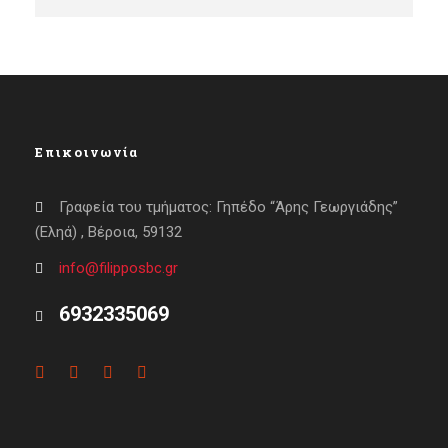
Επικοινωνία
Γραφεία του τμήματος: Γηπέδο “Άρης Γεωργιάδης”
(Εληά) , Βέροια, 59132
info@filipposbc.gr
6932335069