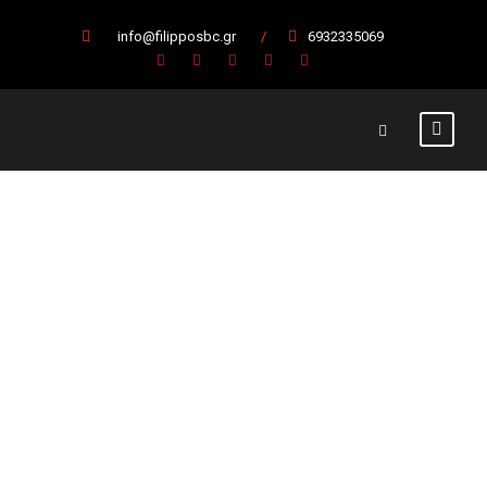
info@filipposbc.gr
/
6932335069
Παίκτης του
Φιλίππου
Βέροιας ο
Μίλτος