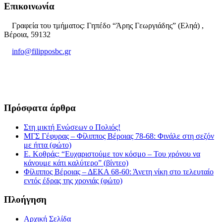
Επικοινωνία
Γραφεία του τμήματος: Γηπέδο “Άρης Γεωργιάδης” (Εληά) ,
Βέροια, 59132
info@filipposbc.gr
6932335069
Πρόσφατα άρθρα
Στη μικτή Ενώσεων ο Πολιός!
ΜΓΣ Γέφυρας – Φίλιππος Βέροιας 78-68: Φινάλε στη σεζόν
με ήττα (φώτο)
Ε. Κοθράς: “Ευχαριστούμε τον κόσμο – Του χρόνου να
κάνουμε κάτι καλύτερο” (βίντεο)
Φίλιππος Βέροιας – ΔΕΚΑ 68-60: Άνετη νίκη στο τελευταίο
εντός έδρας της χρονιάς (φώτο)
Πλοήγηση
Αρχική Σελίδα