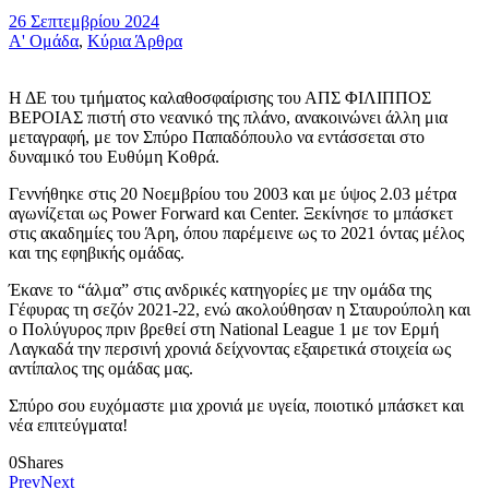
26 Σεπτεμβρίου 2024
Α' Ομάδα
,
Κύρια Άρθρα
Η ΔΕ του τμήματος καλαθοσφαίρισης του ΑΠΣ ΦΙΛΙΠΠΟΣ
ΒΕΡΟΙΑΣ πιστή στο νεανικό της πλάνο, ανακοινώνει άλλη μια
μεταγραφή, με τον Σπύρο Παπαδόπουλο να εντάσσεται στο
δυναμικό του Ευθύμη Κοθρά.
Γεννήθηκε στις 20 Νοεμβρίου του 2003 και με ύψος 2.03 μέτρα
αγωνίζεται ως Power Forward και Center. Ξεκίνησε το μπάσκετ
στις ακαδημίες του Άρη, όπου παρέμεινε ως το 2021 όντας μέλος
και της εφηβικής ομάδας.
Έκανε το “άλμα” στις ανδρικές κατηγορίες με την ομάδα της
Γέφυρας τη σεζόν 2021-22, ενώ ακολούθησαν η Σταυρούπολη και
ο Πολύγυρος πριν βρεθεί στη National League 1 με τον Ερμή
Λαγκαδά την περσινή χρονιά δείχνοντας εξαιρετικά στοιχεία ως
αντίπαλος της ομάδας μας.
Σπύρο σου ευχόμαστε μια χρονιά με υγεία, ποιοτικό μπάσκετ και
νέα επιτεύγματα!
0
Shares
Prev
Next