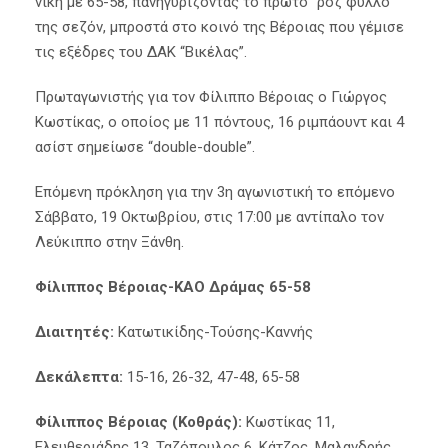
νίκη με 65-58, πανηγυρίζοντας το πρώτο “ροζ φύλλο”
της σεζόν, μπροστά στο κοινό της Βέροιας που γέμισε
τις εξέδρες του ΔΑΚ “Βικέλας”.
Πρωταγωνιστής για τον Φίλιππο Βέροιας ο Γιώργος
Κωστίκας, ο οποίος με 11 πόντους, 16 ριμπάουντ και 4
ασίστ σημείωσε “double-double”.
Επόμενη πρόκληση για την 3η αγωνιστική το επόμενο
Σάββατο, 19 Οκτωβρίου, στις 17:00 με αντίπαλο τον
Λεύκιππο στην Ξάνθη.
Φίλιππος Βέροιας-ΚΑΟ Δράμας 65-58
Διαιτητές:
Κατωτικίδης-Τούσης-Καννής
Δεκάλεπτα:
15-16, 26-32, 47-48, 65-58
Φίλιππος Βέροιας (Κοθράς):
Κωστίκας 11,
Ελευθεριάδης 13, Ταζόπουλος 6, Κάτζος, Μαλανδρής