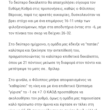
Το δεύτερο δεκάλεπτο θα απασχολήσει σίγουρα τον
Ευθύμη Κοθρά στις προπονήσεις, καθώς ο Φίλιππος
Βέροιας, παρά τις αρκετές ευκαιρίες, δυσκολευόταν να
βρει στόχο και με ένα επιμέρους 16-11 υπέρ των
φιλοξενούμενων, πήγε στα αποδυτήρια όντας στο -6, με
τον πίνακα του σκορ να δείχνει 26-32.
Στο δεύτερο ημίχρονο, η ομάδα μας έδειξε να “πατάει”
καλύτερα και ξεκίνησε την αντεπίθεσή του,
πραγματοποιώντας το καλύτερο επιθετικά δεκάλεπτο,
όπου με 21 πόντους μείωσε τη διαφορά στον πόντο και
μετέτρεψε το ματς σε… θρίλερ.
Στο φινάλε, ο Φίλιππος μπήκε αποφασισμένος να
“καθαρίσει” τη νίκη και με ένα επιθετικό ξέσπασμα
“γύρισε” το -1 σε +7. Ο ΚΑΟΔ προσπάθησε να
ακολουθήσει τον ρυθμό, όμως η ομάδα μας παρουσίασε
καλό πρόσωπο στην άμυνα και έφτασε εν τέλει στη