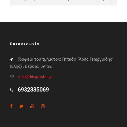
Επικοινωνία
Γραφεία του τμήματος: Γηπέδο “Άρης Γεωργιάδης”
(Εληά) , Βέροια, 59132
info@filipposbc.gr
6932335069