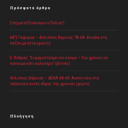
Πρόσφατα άρθρα
Στη μικτή Ενώσεων ο Πολιός!
ΜΓΣ Γέφυρας – Φίλιππος Βέροιας 78-68: Φινάλε στη
σεζόν με ήττα (φώτο)
Ε. Κοθράς: “Ευχαριστούμε τον κόσμο – Του χρόνου να
κάνουμε κάτι καλύτερο” (βίντεο)
Φίλιππος Βέροιας – ΔΕΚΑ 68-60: Άνετη νίκη στο
τελευταίο εντός έδρας της χρονιάς (φώτο)
Πλοήγηση