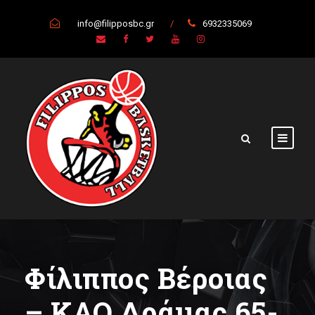
info@filipposbc.gr
/
6932335069
Φίλιππος Βέροιας
– ΚΑΟ Δράμας 65-