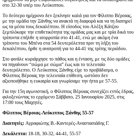
στο 32-30 υπέρ του Λεύκιππου.
Το δεύτερο ημίχρονο δεν ξεκίνησε καλά για τον Φίλιππο Βέροιας,
με την ομάδα την Ξάνθης να ανακτά τη διαφορά και να τη διατηρεί
ως τα μέσα τους δεκαλέπτου. Η είσοδος του Αλέξη Κάτζου
ξεμπλόκαρε την επιθετικότητα της ομάδας μας και με τρία δικά του
τρίποντα επήλθε η ισορροπία στο 41-41, ενώ με ακόμη ένα
τρίποντο του Μπένα στα 54 δευτερόλεπτα πριν τη λήξη του
δεκαλέπτου, ήρθε η ανατροπή για το 44-41 της τρίτης περιόδου.
Στο φινάλε κυριάρχησε το πάθος και η ένταση, με τις δύο ομάδες
να πηγαίνουν “σώμα με σώμα” έως και το τελευταίο
δευτερόλεπτο. Ο Λεύκιππος Ξάνθης είχε το προβάδισμα, ο
Φίλιππος Βέροιας την τελευταία επίθεση, ωστόσο δεν
αξιοποιήθηκε η ευκαιρία και γνωρίσαμε την ήττα με 57-55.
Για την 15η αγωνιστική, ο Φίλιππος Βέροιας συνεχίζει εντός έδρας,
φιλοξενώντας το ερχόμενο Σάββατο, 25 Ιανουαρίου 2025, στις
17:00 τους Μαχητές.
Φίλιππος Βέροιας-Λεύκιππος Ξάνθης 55-57
Διαιτητές:
Αγραφιώτης Β.-Καντερές-Αναστασιάδης Γ.
Δεκάλεπτα:
18-18, 30-32, 44-41, 55-57