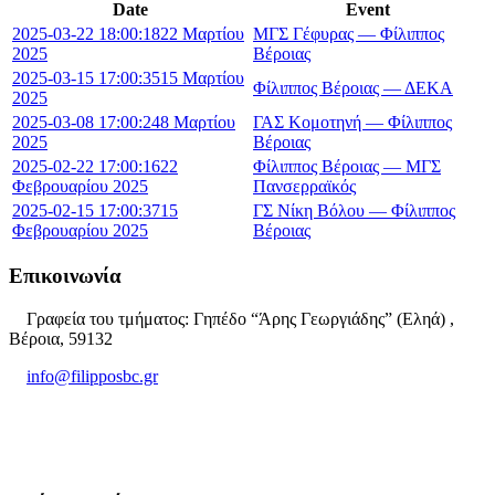
Date
Event
2025-03-22 18:00:18
22 Μαρτίου
ΜΓΣ Γέφυρας — Φίλιππος
2025
Βέροιας
2025-03-15 17:00:35
15 Μαρτίου
Φίλιππος Βέροιας — ΔΕΚΑ
2025
2025-03-08 17:00:24
8 Μαρτίου
ΓΑΣ Κομοτηνή — Φίλιππος
2025
Βέροιας
2025-02-22 17:00:16
22
Φίλιππος Βέροιας — ΜΓΣ
Φεβρουαρίου 2025
Πανσερραϊκός
2025-02-15 17:00:37
15
ΓΣ Νίκη Βόλου — Φίλιππος
Φεβρουαρίου 2025
Βέροιας
Επικοινωνία
Γραφεία του τμήματος: Γηπέδο “Άρης Γεωργιάδης” (Εληά) ,
Βέροια, 59132
info@filipposbc.gr
6932335069