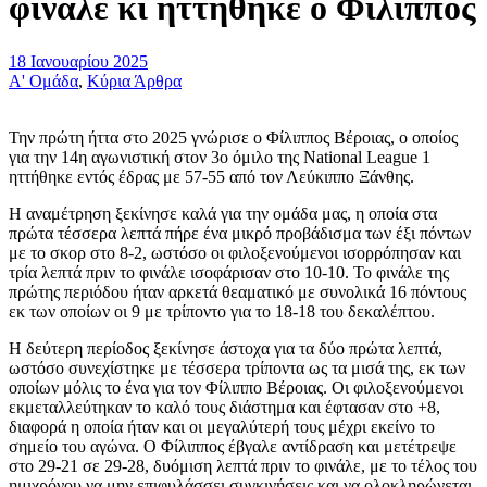
φινάλε κι ηττήθηκε ο Φίλιππος
18 Ιανουαρίου 2025
Α' Ομάδα
,
Κύρια Άρθρα
Την πρώτη ήττα στο 2025 γνώρισε ο Φίλιππος Βέροιας, ο οποίος
για την 14η αγωνιστική στον 3ο όμιλο της National League 1
ηττήθηκε εντός έδρας με 57-55 από τον Λεύκιππο Ξάνθης.
Η αναμέτρηση ξεκίνησε καλά για την ομάδα μας, η οποία στα
πρώτα τέσσερα λεπτά πήρε ένα μικρό προβάδισμα των έξι πόντων
με το σκορ στο 8-2, ωστόσο οι φιλοξενούμενοι ισορρόπησαν και
τρία λεπτά πριν το φινάλε ισοφάρισαν στο 10-10. Το φινάλε της
πρώτης περιόδου ήταν αρκετά θεαματικό με συνολικά 16 πόντους
εκ των οποίων οι 9 με τρίποντο για το 18-18 του δεκαλέπτου.
Η δεύτερη περίοδος ξεκίνησε άστοχα για τα δύο πρώτα λεπτά,
ωστόσο συνεχίστηκε με τέσσερα τρίποντα ως τα μισά της, εκ των
οποίων μόλις το ένα για τον Φίλιππο Βέροιας. Οι φιλοξενούμενοι
εκμεταλλεύτηκαν το καλό τους διάστημα και έφτασαν στο +8,
διαφορά η οποία ήταν και οι μεγαλύτερή τους μέχρι εκείνο το
σημείο του αγώνα. Ο Φίλιππος έβγαλε αντίδραση και μετέτρεψε
στο 29-21 σε 29-28, δυόμιση λεπτά πριν το φινάλε, με το τέλος του
ημιχρόνου να μην επιφυλάσσει συγκινήσεις και να ολοκληρώνεται