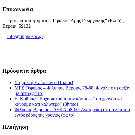
Επικοινωνία
Γραφεία του τμήματος: Γηπέδο “Άρης Γεωργιάδης” (Εληά) ,
Βέροια, 59132
info@filipposbc.gr
6932335069
Πρόσφατα άρθρα
Στη μικτή Ενώσεων ο Πολιός!
ΜΓΣ Γέφυρας – Φίλιππος Βέροιας 78-68: Φινάλε στη σεζόν
με ήττα (φώτο)
Ε. Κοθράς: “Ευχαριστούμε τον κόσμο – Του χρόνου να
κάνουμε κάτι καλύτερο” (βίντεο)
Φίλιππος Βέροιας – ΔΕΚΑ 68-60: Άνετη νίκη στο τελευταίο
εντός έδρας της χρονιάς (φώτο)
Πλοήγηση