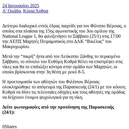
24 Ιανουαρίου 2025
Α' Ομάδα
,
Κύρια Άρθρα
Δεύτερο διαδοχικό εντός έδρας παιχνίδι για τον Φίλιππο Βέροιας, ο
οποίος στα πλαίσια της 15ης αγωνιστικής του 3ου ομίλου της
National League 1, θα φιλοξενήσει το Σάββατο (25/1) στις 17:00
την ΑΕΠΣ Μαχητές Πειραματικός στο ΔΑΚ “Βικέλας” του
Μακροχωρίου.
Μετά την “πικρή” ήττα από τον Λεύκιππο Ξάνθης το περασμένο
Σάββατο, το σύνολο του Ευθύμη Κοθρά θέλει να επιστρέψει στις
νίκες και θα το επιδιώξει κόντρα στην ομάδα των Μαχητών, οι
οποίοι βρίσκονται στην 3η θέση με ρεκό 8-5.
Η προετοιμασία των αθλητών του Φιλίππου Βέροιας
ολοκληρώθηκε το απόγευμα της Παρασκευής (24/1) με τον κόουτς
Κοθρά να δίνει τις τελευταίες οδηγίες και τους αθλητές της ομάδας
να δείχνουν έτοιμοι ψυχολογικά για τη νίκη.
Δείτε φωτογραφίες από την προπόνηση της Παρασκευής
(24/1):
0
Shares