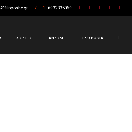
@filipposbc.gr
/
6932335069
Σ
ΧΟΡΗΓΟΙ
FANZONE
ΕΠΙΚΟΙΝΩΝΙΑ
 Καλαμπάκας