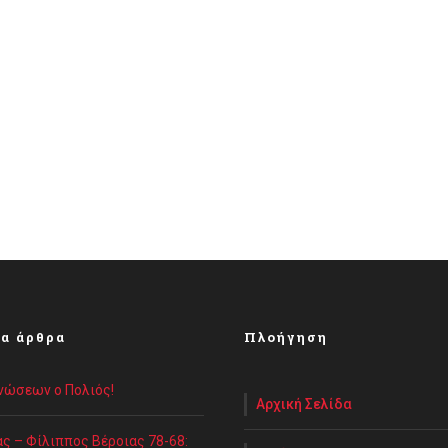
α άρθρα
Πλοήγηση
Ενώσεων ο Πολιός!
Αρχική Σελίδα
ς – Φίλιππος Βέροιας 78-68: