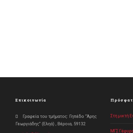
Επικοινωνία
Πρόσφατ
Στη μικτή 
Γραφεία του τμήματος: Γηπέδο “Άρης
Γεωργιάδης” (Εληά) , Βέροια, 59132
ΜΓΣ Γέφυρα