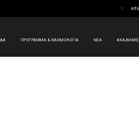
info
ΑΔΑ
ΠΡΟΓΡΑΜΜΑ & ΒΑΘΜΟΛΟΓΙΑ
ΝΕΑ
ΑΚΑΔΗΜΙΕ
ση στο τουρνουά
Καλαμπάκα
,
Μπάσκετ
,
Φάρσαλα
,
Φίλιππος Βέροιας