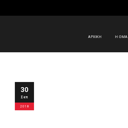
ΑΡΧΙΚΗ
Η ΟΜ
ΔΕΥΤΕΡΗ θέ
30
Σεπ
30 Σεπτεμβρίου 2018
Α' Ομάδα
2018