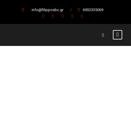
info@filipposbc.gr
/
6932335069
Την Τετάρτη 3/10 η
παρουσίασης της
ομάδας
30 Σεπτεμβρίου 2018
Α' Ομάδα
Β' Εθνική
,
Μπάσκετ
,
Φίλιππος Βέροιας