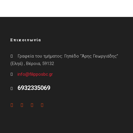
Επικοινωνία
Γραφεία του τμήματος: Γηπέδο “Άρης Γεωργιάδης”
(Εληά) , Βέροια, 59132
info@filipposbc.gr
6932335069