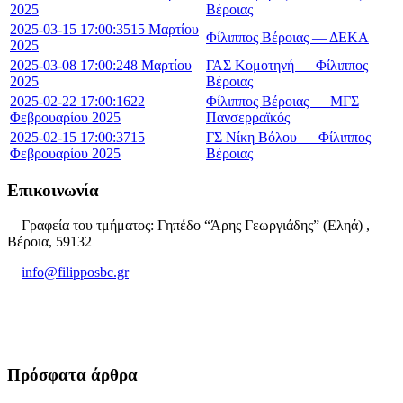
2025
Βέροιας
2025-03-15 17:00:35
15 Μαρτίου
Φίλιππος Βέροιας — ΔΕΚΑ
2025
2025-03-08 17:00:24
8 Μαρτίου
ΓΑΣ Κομοτηνή — Φίλιππος
2025
Βέροιας
2025-02-22 17:00:16
22
Φίλιππος Βέροιας — ΜΓΣ
Φεβρουαρίου 2025
Πανσερραϊκός
2025-02-15 17:00:37
15
ΓΣ Νίκη Βόλου — Φίλιππος
Φεβρουαρίου 2025
Βέροιας
Επικοινωνία
Γραφεία του τμήματος: Γηπέδο “Άρης Γεωργιάδης” (Εληά) ,
Βέροια, 59132
info@filipposbc.gr
6932335069
Πρόσφατα άρθρα