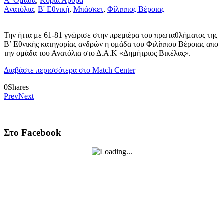
Α' Ομάδα
,
Κύρια Άρθρα
Ανατόλια
,
Β' Εθνική
,
Μπάσκετ
,
Φίλιππος Βέροιας
Την ήττα με 61-81 γνώρισε στην πρεμιέρα του πρωταθλήματος της
Β’ Εθνικής κατηγορίας ανδρών η ομάδα του Φιλίππου Βέροιας απο
την ομάδα του Ανατόλια στο Δ.Α.Κ «Δημήτριος Βικέλας».
Διαβάστε περισσότερα στο Match Center
0
Shares
Prev
Next
Στο Facebook