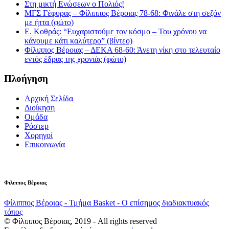
Στη μικτή Ενώσεων ο Πολιός!
ΜΓΣ Γέφυρας – Φίλιππος Βέροιας 78-68: Φινάλε στη σεζόν
με ήττα (φώτο)
Ε. Κοθράς: “Ευχαριστούμε τον κόσμο – Του χρόνου να
κάνουμε κάτι καλύτερο” (βίντεο)
Φίλιππος Βέροιας – ΔΕΚΑ 68-60: Άνετη νίκη στο τελευταίο
εντός έδρας της χρονιάς (φώτο)
Πλοήγηση
Αρχική Σελίδα
Διοίκηση
Ομάδα
Ρόστερ
Χορηγοί
Επικοινωνία
Φιλιππος Βέροιας
Φίλιππος Βέροιας - Τμήμα Basket - Ο επίσημος διαδιακτυακός
τόπος
© Φίλιππος Βέροιας, 2019 - All rights reserved