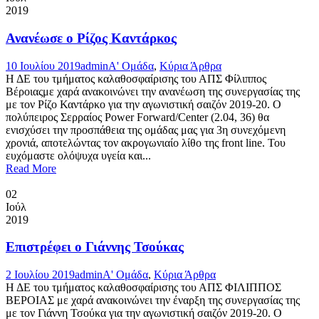
2019
Ανανέωσε ο Ρίζος Καντάρκος
10 Ιουλίου 2019
admin
Α' Ομάδα
,
Κύρια Άρθρα
Η ΔΕ του τμήματος καλαθοσφαίρισης του ΑΠΣ Φίλιππος
Βέροιαςμε χαρά ανακοινώνει την ανανέωση της συνεργασίας της
με τον Ρίζο Καντάρκο για την αγωνιστική σαιζόν 2019-20. Ο
πολύπειρος Σερραίος Power Forward/Center (2.04, 36) θα
ενισχύσει την προσπάθεια της ομάδας μας για 3η συνεχόμενη
χρονιά, αποτελώντας τον ακρογωνιαίο λίθο της front line. Του
ευχόμαστε ολόψυχα υγεία και...
Read More
02
Ιούλ
2019
Επιστρέφει ο Γιάννης Τσούκας
2 Ιουλίου 2019
admin
Α' Ομάδα
,
Κύρια Άρθρα
Η ΔΕ του τμήματος καλαθοσφαίρισης του ΑΠΣ ΦΙΛΙΠΠΟΣ
ΒΕΡΟΙΑΣ με χαρά ανακοινώνει την έναρξη της συνεργασίας της
με τον Γιάννη Τσούκα για την αγωνιστική σαιζόν 2019-20. Ο