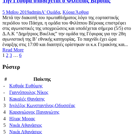
Την Γέφυρα υποδέχεται ο Φίλιππος Βέροιας
5 Μαΐου 2019
admin
Α' Ομάδα
,
Κύρια Άρθρα
Μετά την διακοπή του πρωταθλήματος λόγο της εορταστικής
περιόδου του Πάσχα, η ομάδα του Φιλίππου Βέροιας επιστρέφει
στις αγωνιστικές της υποχρεώσεις και υποδέχεται σήμερα (5/5) στο
Δ.Α.Κ “Δημήτριος Βικέλας” την ομάδα της Γέφυρας για την 28η
αγωνιστική της Β’ εθνικής κατηγορίας. Το παιχνίδι έχει ώρα
έναρξης στις 17:00 και διαιτητές ορίστηκαν οι κ.κ Γερακίνης και...
Read More
1
2
3
…
6
Ρόστερ
#
Παίκτης
-
Κοθράς Ευθύμης
-
Γιαννόπουλος Νίκος
1
Κακαλές Θανάσης
3
Ιγγλέζος Κωνσταντίνος-Οδυσσέας
4
Καραγιώργος Παναγιώτης
4
Ηλιας Μορας
5
Νικάι Αθανάσιος
5
Νικάι Αθανάσιος