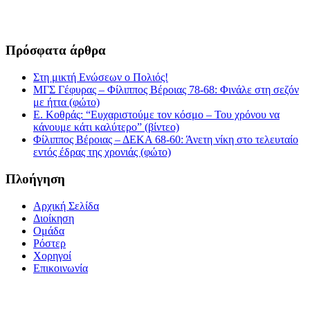
Πρόσφατα άρθρα
Στη μικτή Ενώσεων ο Πολιός!
ΜΓΣ Γέφυρας – Φίλιππος Βέροιας 78-68: Φινάλε στη σεζόν
με ήττα (φώτο)
Ε. Κοθράς: “Ευχαριστούμε τον κόσμο – Του χρόνου να
κάνουμε κάτι καλύτερο” (βίντεο)
Φίλιππος Βέροιας – ΔΕΚΑ 68-60: Άνετη νίκη στο τελευταίο
εντός έδρας της χρονιάς (φώτο)
Πλοήγηση
Αρχική Σελίδα
Διοίκηση
Ομάδα
Ρόστερ
Χορηγοί
Επικοινωνία