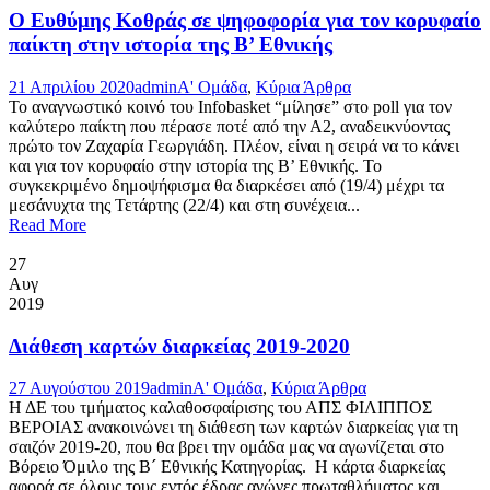
Ο Ευθύμης Κοθράς σε ψηφοφορία για τον κορυφαίο
παίκτη στην ιστορία της Β’ Εθνικής
21 Απριλίου 2020
admin
Α' Ομάδα
,
Κύρια Άρθρα
Το αναγνωστικό κοινό του Infobasket “μίλησε” στο poll για τον
καλύτερο παίκτη που πέρασε ποτέ από την Α2, αναδεικνύοντας
πρώτο τον Ζαχαρία Γεωργιάδη. Πλέον, είναι η σειρά να το κάνει
και για τον κορυφαίο στην ιστορία της Β’ Εθνικής. To
συγκεκριμένο δημοψήφισμα θα διαρκέσει από (19/4) μέχρι τα
μεσάνυχτα της Τετάρτης (22/4) και στη συνέχεια...
Read More
27
Αυγ
2019
Διάθεση καρτών διαρκείας 2019-2020
27 Αυγούστου 2019
admin
Α' Ομάδα
,
Κύρια Άρθρα
Η ΔΕ του τμήματος καλαθοσφαίρισης του ΑΠΣ ΦΙΛΙΠΠΟΣ
ΒΕΡΟΙΑΣ ανακοινώνει τη διάθεση των καρτών διαρκείας για τη
σαιζόν 2019-20, που θα βρει την ομάδα μας να αγωνίζεται στο
Βόρειο Όμιλο της Β´ Εθνικής Κατηγορίας. Η κάρτα διαρκείας
αφορά σε όλους τους εντός έδρας αγώνες πρωταθλήματος και