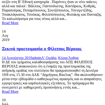
σεζόν στη Β’ Εθνική κατηγορία . Παρόντες ήταν οι νέοι παίκτες
αλλά και παλιοί : Βάλλιος, Γιαντσιδιώτης, Καντάρκος, Κοθράς,
Παραπούρας, Ποταμόπουλος, Σουτζόπουλος, Τσεσμετζίδης,
Τσιακλάγκανος, Τσούκας, Φιλιππόπουλος, Φυλάκης και Πανταζής.
Το καλωσόρισμα για τους νέους αλλά και...
Read More
14
Αυγ
2019
Ξεκινά προετοιμασία ο Φίλιππος Βέροιας
14 Αυγούστου 2019
admin
Α' Ομάδα
,
Κύρια Άρθρα
Η ΔΕ του τμήματος καλαθοσφαίρισης του ΑΠΣ ΦΙΛΙΠΠΟΣ
ΒΕΡΟΙΑΣ ανακοινώνει ότι η έναρξη της προετοιμασίας της
ανδρικής ομάδας του συλλόγου θα πραγματοποιηθεί τη Δευτέρα
19/8 στις 15.30 στο ΔΑΚ “Δημήτριος Βικέλας”. Θα ακολουθήσουν
μέσα στην εβδομάδα ο καθιερωμένος αγιασμός και οι απαραίτητες
εργομετρικές και καρδιολογικές εξετάσεις. Το πρόγραμμα θα
συνεχιστεί με καθημερινές προπονήσεις εντός και...
Read More
10
Ιούλ