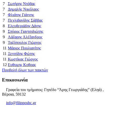
7
Σωτήρης Ντόβας
7
Δημαλής Νικόλαος
7
Φλιάτης Γιάννης
7
Πεχλιβανίδης Σάββας
8
Ελευθεριάδης Δάνης
9
Σπύρος Γιαντσιδιώτης
9
Λάζαρης Αλέξανδρος
9
Ταζόπουλος Γιώργος
11
Μάριος Πουλιανίτης
11
Ξενιτίδης Φώτης
11
Κωστίκας Γιώργος
12
Ευθυμης Κοθρας
Προβολή όλων των παικτών
Επικοινωνία
Γραφεία του τμήματος: Γηπέδο “Άρης Γεωργιάδης” (Εληά) ,
Βέροια, 59132
info@filipposbc.gr
6932335069