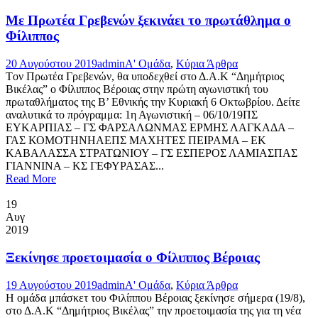
Με Πρωτέα Γρεβενών ξεκινάει το πρωτάθλημα ο
Φίλιππος
20 Αυγούστου 2019
admin
Α' Ομάδα
,
Κύρια Άρθρα
Tον Πρωτέα Γρεβενών, θα υποδεχθεί στο Δ.Α.Κ “Δημήτριος
Βικέλας” ο Φίλιππος Βέροιας στην πρώτη αγωνιστική του
πρωταθλήματος της Β’ Εθνικής την Κυριακή 6 Οκτωβρίου. Δείτε
αναλυτικά το πρόγραμμα: 1η Αγωνιστική – 06/10/19ΠΣ
ΕΥΚΑΡΠΙΑΣ – ΓΣ ΦΑΡΣΑΛΩΝΜΑΣ ΕΡΜΗΣ ΛΑΓΚΑΔΑ –
ΓΑΣ ΚΟΜΟΤΗΝΗΑΕΠΣ ΜΑΧΗΤΕΣ ΠΕΙΡΑΜΑ – ΕΚ
ΚΑΒΑΛΑΣΣΑ ΣΤΡΑΤΩΝΙΟΥ – ΓΣ ΕΣΠΕΡΟΣ ΛΑΜΙΑΣΠΑΣ
ΓΙΑΝΝΙΝΑ – ΚΣ ΓΕΦΥΡΑΣΑΣ...
Read More
19
Αυγ
2019
Ξεκίνησε προετοιμασία ο Φίλιππος Βέροιας
19 Αυγούστου 2019
admin
Α' Ομάδα
,
Κύρια Άρθρα
Η ομάδα μπάσκετ του Φιλίππου Βέροιας ξεκίνησε σήμερα (19/8),
στο Δ.Α.Κ “Δημήτριος Βικέλας” την προετοιμασία της για τη νέα