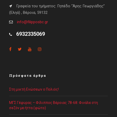
Γραφεία του τμήματος: Γηπέδο “Άρης Γεωργιάδης”
(Εληά) , Βέροια, 59132
info@filipposbc.gr
6932335069
Πρόσφατα άρθρα
Στη μικτή Ενώσεων ο Πολιός!
ΜΓΣ Γέφυρας – Φίλιππος Βέροιας 78-68: Φινάλε στη
σεζόν με ήττα (φώτο)