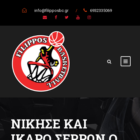
info@filipposbc.gr
/
6932335069
ΝΙΚΗΣΕ ΚΑΙ
ΙΚΑΡΟ ΣΕΡΡΩΝ Ο