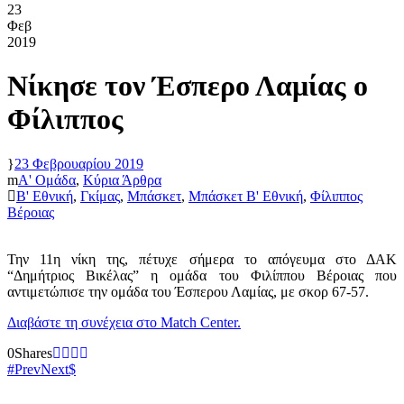
23
Φεβ
2019
Νίκησε τον Έσπερο Λαμίας ο
Φίλιππος
23 Φεβρουαρίου 2019
Α' Ομάδα
,
Κύρια Άρθρα
Β' Εθνική
,
Γκίμας
,
Μπάσκετ
,
Μπάσκετ Β' Εθνική
,
Φίλιππος
Βέροιας
Την 11η νίκη της, πέτυχε σήμερα το απόγευμα στο ΔΑΚ
“Δημήτριος Βικέλας” η ομάδα του Φιλίππου Βέροιας που
αντιμετώπισε την ομάδα του Έσπερου Λαμίας, με σκορ 67-57.
Διαβάστε τη συνέχεια στο Match Center.
0
Shares
Prev
Next