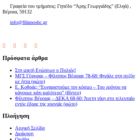
Γραφεία του τμήματος: Γηπέδο “Άρης Γεωργιάδης” (Εληά) ,
Βέροια, 59132
info@filipposbc.gr
6932335069
Πρόσφατα άρθρα
Στη μικτή Ενώσεων ο Πολιός!
ΜΓΣ Γέφυρας – Φίλιππος Βέροιας 78-68: Φινάλε στη σεζόν
με ήττα (φώτο)
Ε. Κοθράς: “Ευχαριστούμε τον κόσμο – Του χρόνου να
κάνουμε κάτι καλύτερο” (βίντεο)
Φίλιππος Βέροιας – ΔΕΚΑ 68-60: Άνετη νίκη στο τελευταίο
εντός έδρας της χρονιάς (φώτο)
Πλοήγηση
Αρχική Σελίδα
Διοίκηση
Ομάδα