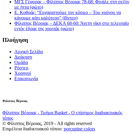
ΜΓΣ Γέφυρας – Φίλιππος Βέροιας 78-68: Φινάλε στη σεζόν
με ήττα (φώτο)
Ε. Κοθράς: “Ευχαριστούμε τον κόσμο – Του χρόνου να
κάνουμε κάτι καλύτερο” (βίντεο)
Φίλιππος Βέροιας – ΔΕΚΑ 68-60: Άνετη νίκη στο τελευταίο
εντός έδρας της χρονιάς (φώτο)
Πλοήγηση
Αρχική Σελίδα
Διοίκηση
Ομάδα
Ρόστερ
Χορηγοί
Επικοινωνία
Φιλιππος Βέροιας
Φίλιππος Βέροιας - Τμήμα Basket - Ο επίσημος διαδιακτυακός
τόπος
© Φίλιππος Βέροιας, 2019 - All rights reserved
Επιμέλεια διαδικτυακού τόπου:
porcupine colors