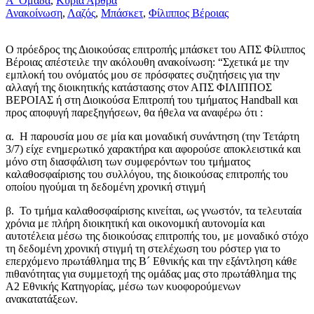
Α' Ομάδα
,
Κύρια Άρθρα
Ανακοίνωση
,
Λαζός
,
Μπάσκετ
,
Φίλιππος Βέροιας
Ο πρόεδρος της Διοικούσας επιτροπής μπάσκετ του ΑΠΣ Φίλιππος
Βέροιας απέστειλε την ακόλουθη ανακοίνωση: “Σχετικά με την
εμπλοκή του ονόματός μου σε πρόσφατες συζητήσεις για την
αλλαγή της διοικητικής κατάστασης στον ΑΠΣ ΦΙΛΙΠΠΟΣ
ΒΕΡΟΙΑΣ ή στη Διοικούσα Επιτροπή του τμήματος Handball και
προς αποφυγή παρεξηγήσεων, θα ήθελα να αναφέρω ότι :
α. Η παρουσία μου σε μία και μοναδική συνάντηση (την Τετάρτη
3/7) είχε ενημερωτικό χαρακτήρα και αφορούσε αποκλειστικά και
μόνο στη διασφάλιση των συμφερόντων του τμήματος
καλαθοσφαίρισης του συλλόγου, της διοικούσας επιτροπής του
οποίου ηγούμαι τη δεδομένη χρονική στιγμή
β. Το τμήμα καλαθοσφαίρισης κινείται, ως γνωστόν, τα τελευταία
χρόνια με πλήρη διοικητική και οικονομική αυτονομία και
αυτοτέλεια μέσω της διοικούσας επιτροπής του, με μοναδικό στόχο
τη δεδομένη χρονική στιγμή τη στελέχωση του ρόστερ για το
επερχόμενο πρωτάθλημα της Β´ Εθνικής και την εξάντληση κάθε
πιθανότητας για συμμετοχή της ομάδας μας στο πρωτάθλημα της
Α2 Εθνικής Κατηγορίας, μέσω των κυοφορούμενων
ανακατατάξεων.