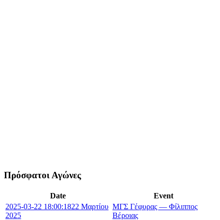
Πρόσφατοι Αγώνες
Date
Event
2025-03-22 18:00:18
22 Μαρτίου
ΜΓΣ Γέφυρας — Φίλιππος
2025
Βέροιας