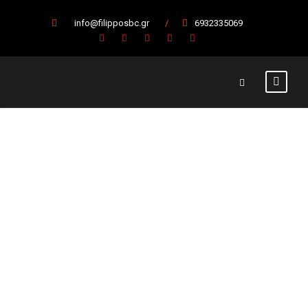
info@filipposbc.gr
/
6932335069
Επιστρέφει ο
Γιάννης
Τσούκας
2 Ιουλίου 2019
Α' Ομάδα
,
Κύρια Άρθρα
Β' Εθνική
,
Γιάννης Τσούκας
,
Μπάσκετ
,
Φίλιππος