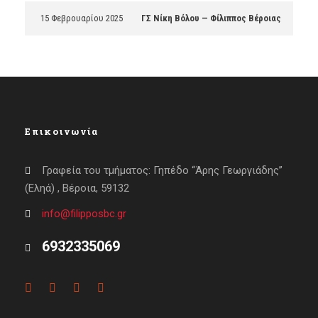
15 Φεβρουαρίου 2025
ΓΣ Νίκη Βόλου — Φίλιππος Βέροιας
Επικοινωνία
Γραφεία του τμήματος: Γηπέδο “Άρης Γεωργιάδης”
(Εληά) , Βέροια, 59132
info@filipposbc.gr
6932335069