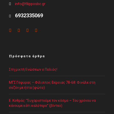
info@filipposbc.gr
6932335069
Πρόσφατα άρθρα
Στη μικτή Ενώσεων ο Πολιός!
ΜΓΣ Γέφυρας – Φίλιππος Βέροιας 78-68: Φινάλε στη
σεζόν με ήττα (φώτο)
Ε. Κοθράς: “Ευχαριστούμε τον κόσμο – Του χρόνου να
κάνουμε κάτι καλύτερο” (βίντεο)