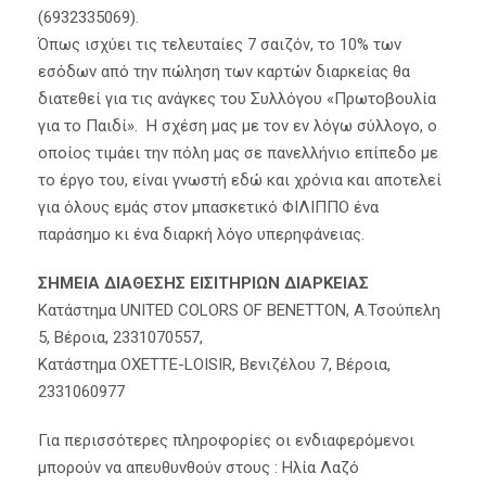
(6932335069).
Όπως ισχύει τις τελευταίες 7 σαιζόν, το 10% των
εσόδων από την πώληση των καρτών διαρκείας θα
διατεθεί για τις ανάγκες του Συλλόγου «Πρωτοβουλία
για το Παιδί». Η σχέση μας με τον εν λόγω σύλλογο, ο
οποίος τιμάει την πόλη μας σε πανελλήνιο επίπεδο με
το έργο του, είναι γνωστή εδώ και χρόνια και αποτελεί
για όλους εμάς στον μπασκετικό ΦΙΛΙΠΠΟ ένα
παράσημο κι ένα διαρκή λόγο υπερηφάνειας.
ΣΗΜΕΙΑ ΔΙΑΘΕΣΗΣ ΕΙΣΙΤΗΡΙΩΝ ΔΙΑΡΚΕΙΑΣ
Κατάστημα UNITED COLORS OF BENETTON, Α.Τσούπελη
5, Βέροια, 2331070557,
Κατάστημα ΟΧΕΤΤΕ-LOISIR, Βενιζέλου 7, Βέροια,
2331060977
Για περισσότερες πληροφορίες οι ενδιαφερόμενοι
μπορούν να απευθυνθούν στους : Ηλία Λαζό