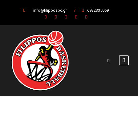
info@filipposbc.gr
/
6932335069
Διάθεση