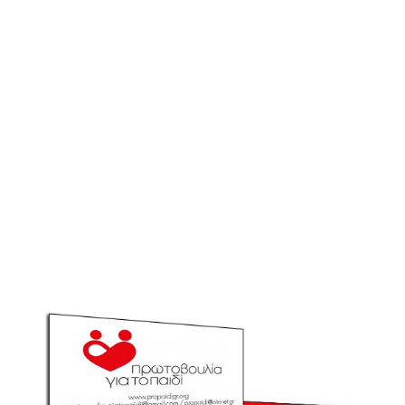
καρτών
διαρκείας
2019-2020
27 Αυγούστου 2019
Α' Ομάδα
,
Κύρια Άρθρα
Β' Εθνική
,
Μπάσκετ