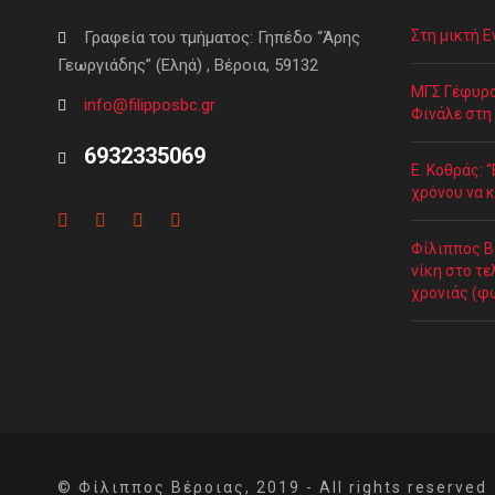
Στη μικτή 
Γραφεία του τμήματος: Γηπέδο “Άρης
Γεωργιάδης” (Εληά) , Βέροια, 59132
ΜΓΣ Γέφυρα
info@filipposbc.gr
Φινάλε στη
6932335069
Ε. Κοθράς: 
χρόνου να κ
Φίλιππος Β
νίκη στο τε
χρονιάς (φ
© Φίλιππος Βέροιας, 2019 - All rights reserved