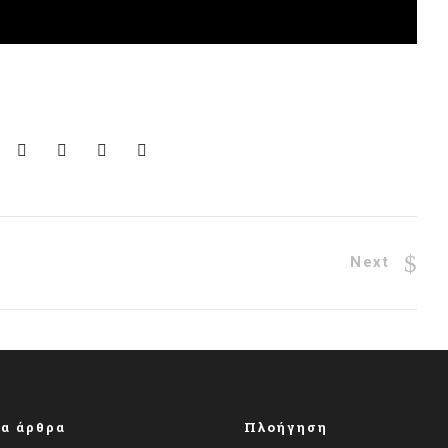
Next
α άρθρα
Πλοήγηση