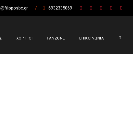
@filipposbc.gr
/
6932335069
Σ
ΧΟΡΗΓΟΙ
FANZONE
ΕΠΙΚΟΙΝΩΝΙΑ
ορη επιστροφή