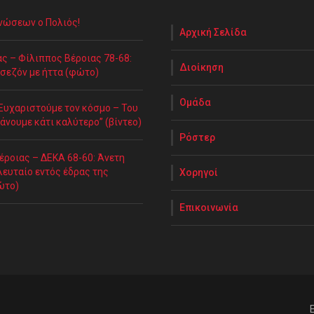
Ενώσεων ο Πολιός!
Αρχική Σελίδα
ς – Φίλιππος Βέροιας 78-68:
Διοίκηση
 σεζόν με ήττα (φώτο)
Ομάδα
“Ευχαριστούμε τον κόσμο – Του
άνουμε κάτι καλύτερο” (βίντεο)
Ρόστερ
έροιας – ΔΕΚΑ 68-60: Άνετη
λευταίο εντός έδρας της
Χορηγοί
ώτο)
Επικοινωνία