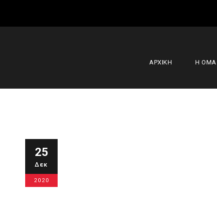
ΑΡΧΙΚΗ
Η ΟΜ
Χρόνια Πολ
25
Δεκ
στα γήπεδα 
2020
25 Δεκεμβρίου 2020
Α' Ομάδα
,
Ακ