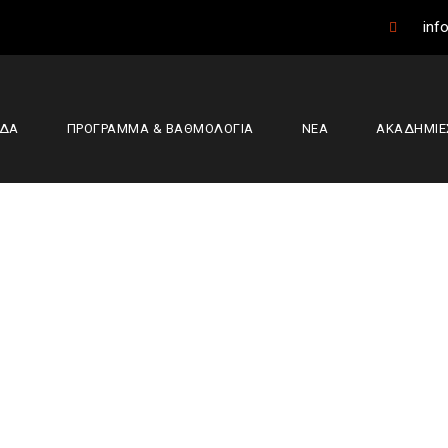
info
ΑΔΑ
ΠΡΟΓΡΑΜΜΑ & ΒΑΘΜΟΛΟΓΙΑ
ΝΕΑ
ΑΚΑΔΗΜΙΕ
λά με ΥΓΕΙΑ. Γρήγ
(vid)
αδημίες
,
Κύρια Άρθρα